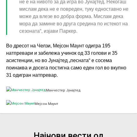
не е на нивото за да игра во Јунајтед. Некогаш
мислам дека не е повреден, туку едноставно не
може да влезе во добра форма. Мислам дека
мора да замине во друга средина по истекот на
сезоната“, изјави Паркер.
Во дресот на Челзи, Мејсон Маунт одигра 195
натпревари и забележа учинок од 33 голови и 35
асистенции, но во Јунајтед „песната“ е сосема
поинаква и досега постигна само еден гол во вкупно
31 одигран натпревар.
Манчестер Јунајтед
Мејсон Маунт
Најнови вести од