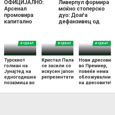
ОФИЦИЈАЛНО:
Ливерпул формира
Арсенал
моќно стоперско
промовира
дуо: Доаѓа
капитално
дефанзивец од
засилување од
Барселона!
Њукасл!
ФУДБАЛ
ФУДБАЛ
ФУДБАЛ
Турскиот
Кристал Палас
Нови дресови
голман на
се засили со
во Премиер,
Јунајтед на
искусен јапонски
повеќе нема
едногодишна
репрезентативец
обложувалниц
позајмица во
на дресовите!
Селта Виго