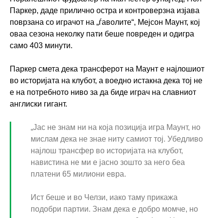
Паркер, даде прилично остра и контроверзна изјава
поврзана со играчот на „ѓаволите“, Мејсон Маунт, кој
оваа сезона неколку пати беше повреден и одигра
само 403 минути.
Паркер смета дека трансферот на Маунт е најлошиот
во историјата на клубот, а воедно истакна дека тој не
е на потребното ниво за да биде играч на славниот
англиски гигант.
„Јас не знам ни на која позиција игра Маунт, но
мислам дека не знае ниту самиот тој. Убедливо
најлош трансфер во историјата на клубот,
навистина не ми е јасно зошто за него беа
платени 65 милиони евра.
Ист беше и во Челзи, иако таму прикажа
подобри партии. Знам дека е добро момче, но