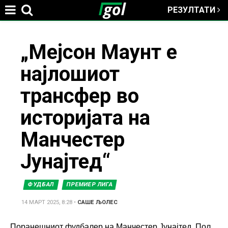
РЕЗУЛТАТИ
Jump to navigation
You
„Мејсон Маунт е
најлошиот
are
трансфер во
here
историјата на
Манчестер
Јунајтед“
ФУДБАЛ
ПРЕМИЕР ЛИГА
14 МАРТ 2025, 8:28
•
САШЕ ЉОЛЕС
Поранешниот фудбалер на Манчестер Јунајтед, Пол