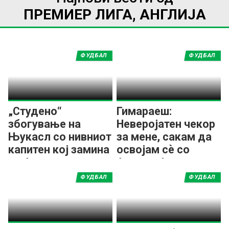
ПРЕМИЕР ЛИГА, АНГЛИЈА
ФУДБАЛ
ФУДБАЛ
„Студено“
Гимараеш:
збогување на
Неверојатен чекор
Њукасл со нивниот
за мене, сакам да
капитен кој замина
освојам сѐ со
во Арсенал
Арсенал!
ФУДБАЛ
ФУДБАЛ