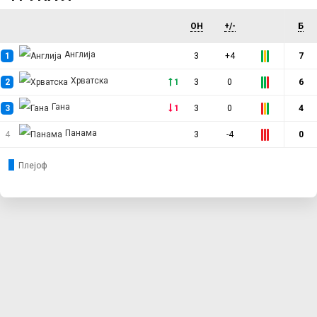
ОН
+/-
Б
Англија
1
3
+4
7
Хрватска
2
1
3
0
6
Гана
3
1
3
0
4
Панама
4
3
-4
0
Плејоф