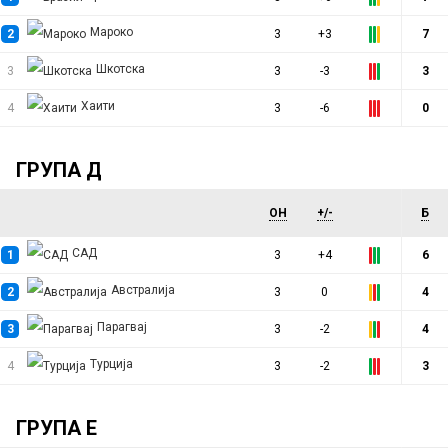
Мароко
2
3
+3
7
Шкотска
3
3
-3
3
Хаити
4
3
-6
0
ГРУПА Д
ОН
+/-
Б
САД
1
3
+4
6
Австралија
2
3
0
4
Парагвај
3
3
-2
4
Турција
4
3
-2
3
ГРУПА Е