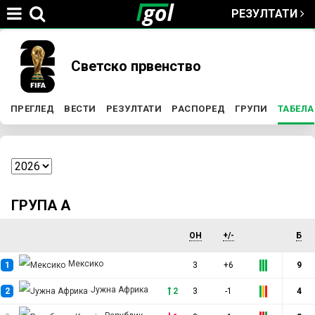
РЕЗУЛТАТИ
Jump to navigation
You
Светско првенство
are
ПРЕГЛЕД
ВЕСТИ
РЕЗУЛТАТИ
РАСПОРЕД
ГРУПИ
ТАБЕЛА
P
here
r
i
ГРУПА А
m
ОН
+/-
Б
a
Мексико
1
3
+6
9
Јужна Африка
r
2
2
3
-1
4