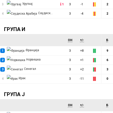
Уругвај
3
1
3
-1
2
Саудиска Арабија
4
3
-4
2
ГРУПА И
ОН
+/-
Б
Франција
1
3
+8
9
Норвешка
2
3
+1
6
Сенегал
3
3
+2
3
Ирак
4
3
-11
0
ГРУПА Ј
ОН
+/-
Б