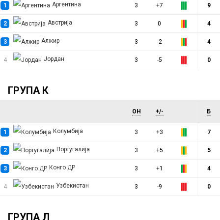
Аргентина
1
3
+7
9
Австрија
2
3
0
4
Алжир
3
3
-2
4
Јордан
4
3
-5
0
ГРУПА К
ОН
+/-
Б
Колумбија
1
3
+3
7
Португалија
2
3
+5
5
Конго ДР
3
3
+1
4
Узбекистан
4
3
-9
0
ГРУПА Л