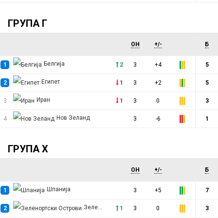
ГРУПА Г
ОН
+/-
Б
Белгија
1
2
3
+4
5
Египет
2
1
3
+2
5
Иран
3
1
3
0
3
Нов Зеланд
4
3
-6
1
ГРУПА Х
ОН
+/-
Б
Шпанија
1
3
+5
7
Зеленортски Острови
2
1
3
0
3