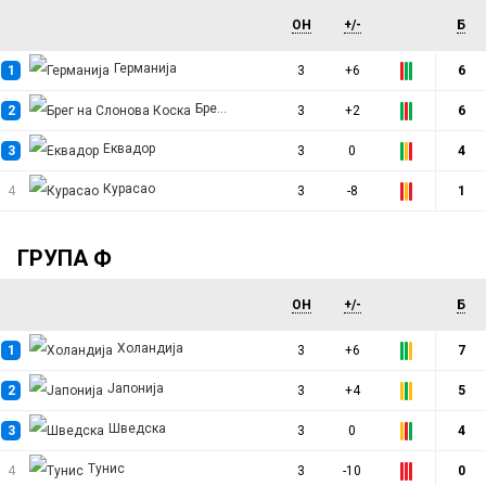
ОН
+/-
Б
Германија
1
3
+6
6
Брег на Слонова Коска
2
3
+2
6
Еквадор
3
3
0
4
Курасао
4
3
-8
1
ГРУПА Ф
ОН
+/-
Б
Холандија
1
3
+6
7
Јапонија
2
3
+4
5
Шведска
3
3
0
4
Тунис
4
3
-10
0