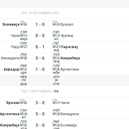
СРЕ, 10 СЕПТЕМВРИ 2025
1
-
0
Боливија
Бразил
0
-
0
Чиле
Уругвај
0
-
1
Перу
Парагвај
3
-
6
Венецуела
Колумбија
1
-
0
Еквадор
Аргентина
ПЕТ, 5 СЕПТЕМВРИ 2025
3
-
0
Бразил
Чиле
3
-
0
Аргентина
Венецуела
3
-
0
Колумбија
Боливија