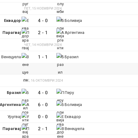
ПЕТ, 15 НОЕМВРИ 2024
4
-
0
Еквадор
Боливија
2
-
1
Парагвај
Аргентина
ЧЕТ, 14 НОЕМВРИ 2024
1
-
1
Венецуела
Бразил
СРЕ, 16 ОКТОМВРИ 2024
4
-
0
Бразил
Перу
6
-
0
Аргентина
Боливија
0
-
0
Уругвај
Еквадор
2
-
1
Парагвај
Венецуела