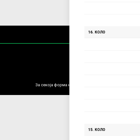
16. КОЛО
Содржин
За секоја форма на распространување, репродукција и
15. КОЛО