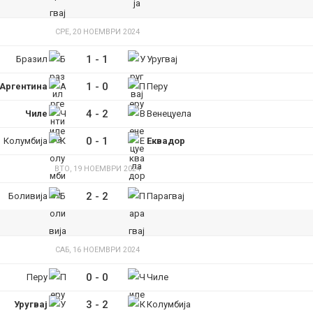
СРЕ, 20 НОЕМВРИ 2024
1
-
1
Бразил
Уругвај
1
-
0
Аргентина
Перу
4
-
2
Чиле
Венецуела
0
-
1
Колумбија
Еквадор
ВТО, 19 НОЕМВРИ 2024
2
-
2
Боливија
Парагвај
САБ, 16 НОЕМВРИ 2024
0
-
0
Перу
Чиле
3
-
2
Уругвај
Колумбија