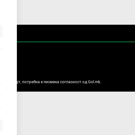
е права.
ј веб сајт, потребна е писмена согласност од Gol.mk.