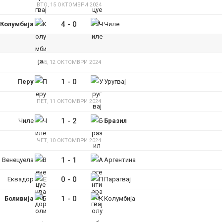
ВТО, 15 ОКТОМВРИ 2024
4
-
0
Колумбија
Чиле
САБ, 12 ОКТОМВРИ 2024
1
-
0
Перу
Уругвај
ПЕТ, 11 ОКТОМВРИ 2024
1
-
2
Чиле
Бразил
ЧЕТ, 10 ОКТОМВРИ 2024
1
-
1
Венецуела
Аргентина
0
-
0
Еквадор
Парагвај
1
-
0
Боливија
Колумбија