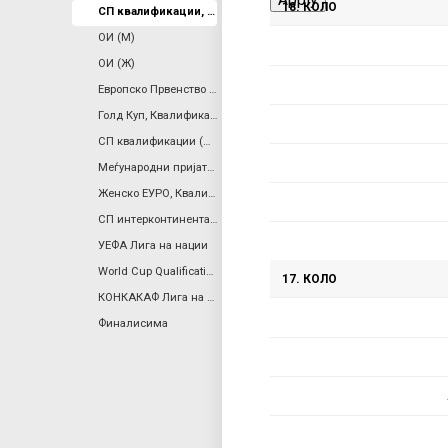
18. КОЛО
СП квалификации, КОНМЕБОЛ
ОИ (М)
a
ОИ (Ж)
r
Европско Првенство (Ж)
Голд Куп, Квалификации
y
СП квалификации (Ж), Европа
Меѓународни пријателски
t
Женско ЕУРО, Квалификации
СП интерконтинентален плеј-оф
a
УЕФА Лига на нации
World Cup Qualification, Women, Inter-Confederation Playoffs
b
17. КОЛО
КОНКАКАФ Лига на Нации
Финалисима
s