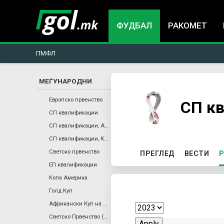
ФУДБАЛ
РАКОМЕТ
ПМФЛ
МЕЃУНАРОДНИ
You
Европско првенство
СП к
СП квалификации
are
СП квалификации, Африка
СП квалификации, КОНКАКАФ
here
P
Светско првенство
ПРЕГЛЕД
ВЕСТИ
Р
ЕП квалификации
r
Копа Америка
Голд Куп
i
Африкански Куп на Нации
Светско Првенство (Ж)
m