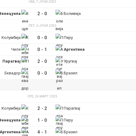
САБ, 7 ЈУНИ 2025
2
-
0
Венецуела
Боливија
ПЕТ, 6 ЈУНИ 2025
0
-
0
Колумбија
Перу
0
-
1
Чиле
Аргентина
2
-
0
Парагвај
Уругвај
0
-
0
Еквадор
Бразил
СРЕ, 26 МАРТ 2025
2
-
2
Колумбија
Парагвај
1
-
0
Венецуела
Перу
4
-
1
Аргентина
Бразил