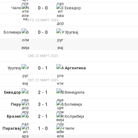
0
-
0
Чиле
Еквадор
ВТО, 25 МАРТ 2025
0
-
0
Боливија
Уругвај
САБ, 22 МАРТ 2025
0
-
1
Уругвај
Аргентина
ПЕТ, 21 МАРТ 2025
2
-
1
Еквадор
Венецуела
3
-
1
Перу
Боливија
2
-
1
Бразил
Колумбија
1
-
0
Парагвај
Чиле