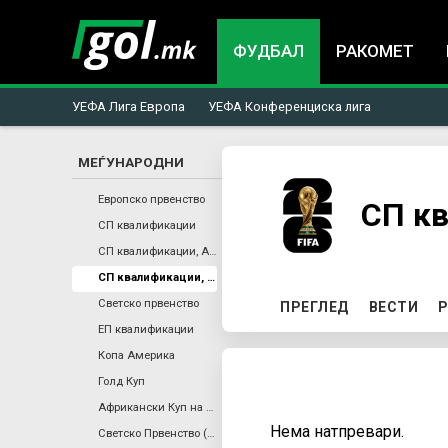
ФУДБАЛ
РАКОМЕТ
УЕФА Лига Европа
УЕФА Конференциска лига
МЕЃУНАРОДНИ
You
Европско првенство
СП к
СП квалификации
are
СП квалификации, Африка
СП квалификации, КОНКАКАФ
here
P
Светско првенство
ПРЕГЛЕД
ВЕСТИ
Р
ЕП квалификации
r
Копа Америка
Голд Куп
i
Африкански Куп на Нации
Нема натпревари.
Светско Првенство (Ж)
m