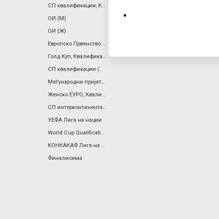
СП квалификации, КОНМЕБОЛ
ОИ (М)
a
ОИ (Ж)
r
Европско Првенство (Ж)
Голд Куп, Квалификации
y
СП квалификации (Ж), Европа
Меѓународни пријателски
t
Женско ЕУРО, Квалификации
СП интерконтинентален плеј-оф
a
УЕФА Лига на нации
World Cup Qualification, Women, Inter-Confederation Playoffs
b
КОНКАКАФ Лига на Нации
Финалисима
s