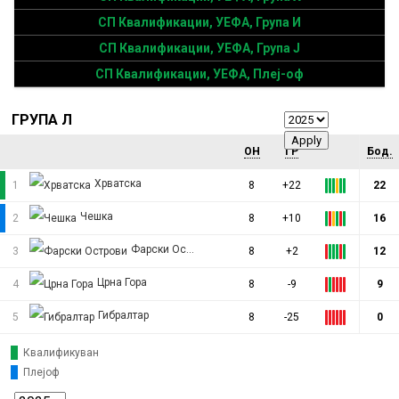
СП Квалификации, УЕФА, Група И
СП Квалификации, УЕФА, Група Ј
СП Квалификации, УЕФА, Плеј-оф
ГРУПА Л
ОН
ГР
Бод.
Хрватска
1
8
+22
22
Чешка
2
8
+10
16
Фарски Острови
3
8
+2
12
Црна Гора
4
8
-9
9
Гибралтар
5
8
-25
0
Квалификуван
Плејоф