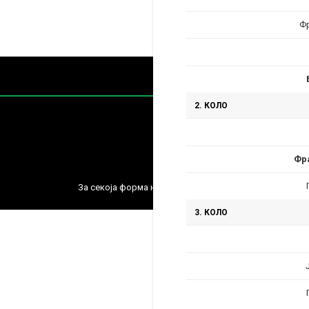
Ф
2. КОЛО
Фр
Содржин
За секоја форма на распространување, репродукција и
3. КОЛО