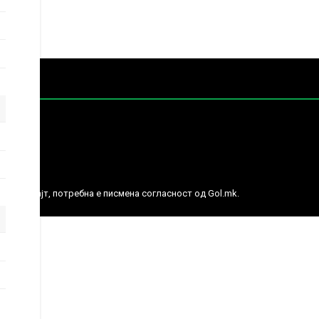
е права.
ј веб сајт, потребна е писмена согласност од Gol.mk.