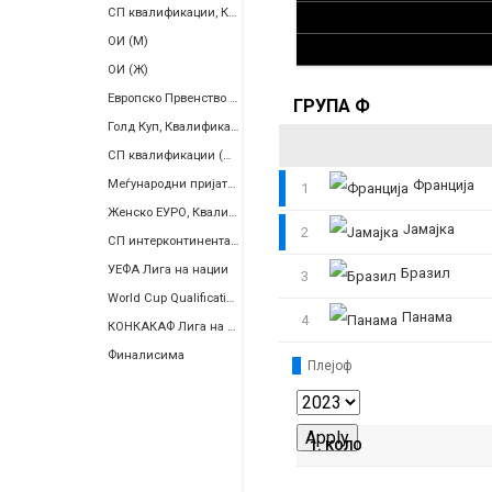
СП квалификации, КОНМЕБОЛ
ОИ (М)
ОИ (Ж)
Европско Првенство (Ж)
ГРУПА Ф
Голд Куп, Квалификации
СП квалификации (Ж), Европа
Меѓународни пријателски
Франција
1
Женско ЕУРО, Квалификации
Јамајка
2
СП интерконтинентален плеј-оф
УЕФА Лига на нации
Бразил
3
World Cup Qualification, Women, Inter-Confederation Playoffs
Панама
4
КОНКАКАФ Лига на Нации
Финалисима
Плејоф
1. КОЛО