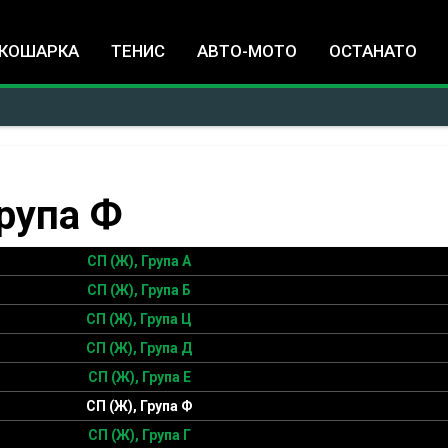
Jump to navigation
КОШАРКА
ТЕНИС
АВТО-МОТО
ОСТАНАТО
Група Ф
СП (Ж), Група А
СП (Ж), Група Б
СП (Ж), Група Ц
СП (Ж), Група Д
СП (Ж), Група Е
СП (Ж), Група Ф
СП (Ж), Група Г