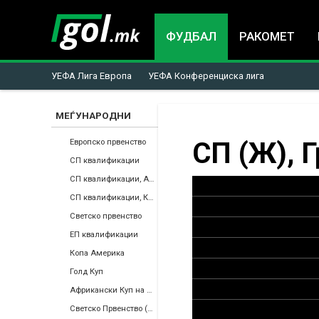
ФУДБАЛ
РАКОМЕТ
УЕФА Лига Европа
УЕФА Конференциска лига
МЕЃУНАРОДНИ
You
СП (Ж), 
Европско првенство
СП квалификации
are
СП квалификации, Африка
СП квалификации, КОНКАКАФ
here
Светско првенство
ЕП квалификации
Копа Америка
Голд Куп
Африкански Куп на Нации
Светско Првенство (Ж)