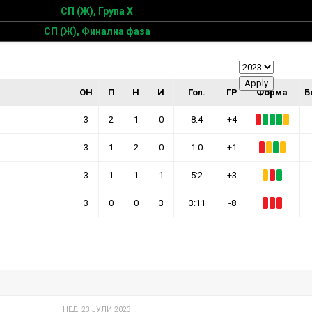
СП (Ж), Група Х
СП (Ж), Финална фаза
ОН
П
Н
И
Гол.
ГР
Форма
Б
3
2
1
0
8:4
+4
3
1
2
0
1:0
+1
3
1
1
1
5:2
+3
3
0
0
3
3:11
-8
НЕД, 23 ЈУЛИ 2023