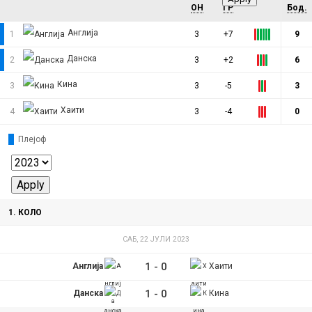
ОН
ГР
Бод.
Англија
1
3
+7
9
Данска
2
3
+2
6
Кина
3
3
-5
3
Хаити
4
3
-4
0
Плејоф
1. КОЛО
САБ, 22 ЈУЛИ 2023
1
-
0
Англија
Хаити
1
-
0
Данска
Кина