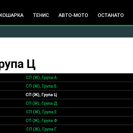
Jump to navigation
КОШАРКА
ТЕНИС
АВТО-МОТО
ОСТАНАТО
Група Ц
СП (Ж), Група А
СП (Ж), Група Б
СП (Ж), Група Ц
СП (Ж), Група Д
СП (Ж), Група Е
СП (Ж), Група Ф
СП (Ж), Група Г