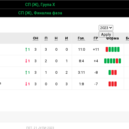
СП (Ж), Група Х
СП (Ж), Финална фаза
ОН
П
Н
И
Гол.
ГР
Форма
Б
1
3
3
0
0
11:0
+11
1
3
2
0
1
8:4
+4
1
3
1
0
2
3:11
-8
а
1
3
0
0
3
1:8
-7
ПЕТ, 21 ЈУЛИ 2023