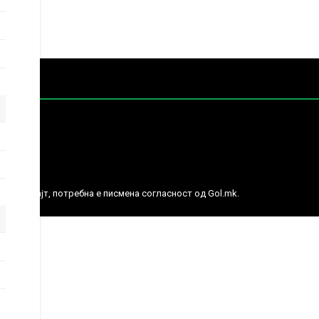
е права.
ј веб сајт, потребна е писмена согласност од Gol.mk.