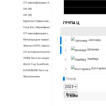
СП квалификации, КОНМЕБОЛ
ОИ (М)
ОИ (Ж)
Европско Првенство (Ж)
ГРУПА Ц
Голд Куп, Квалификации
СП квалификации (Ж), Европа
Меѓународни пријателски
Јапонија
1
Женско ЕУРО, Квалификации
Шпанија
2
СП интерконтинентален плеј-оф
УЕФА Лига на нации
Замбија
3
World Cup Qualification, Women, Inter-Confederation Playoffs
Костарик
4
КОНКАКАФ Лига на Нации
Финалисима
Плејоф
1. КОЛО