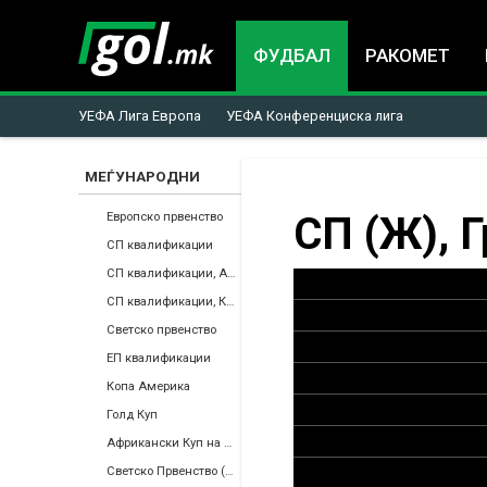
ФУДБАЛ
РАКОМЕТ
УЕФА Лига Европа
УЕФА Конференциска лига
МЕЃУНАРОДНИ
You
СП (Ж), 
Европско првенство
СП квалификации
are
СП квалификации, Африка
СП квалификации, КОНКАКАФ
here
Светско првенство
ЕП квалификации
Копа Америка
Голд Куп
Африкански Куп на Нации
Светско Првенство (Ж)