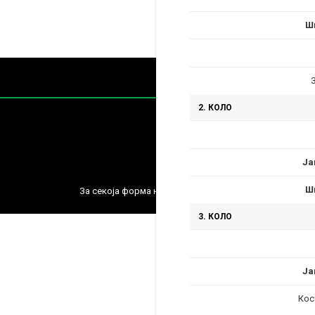
Ш
2. КОЛО
Ја
Содржин
Ш
За секоја форма на распространување, репродукција и
3. КОЛО
Ја
Кос