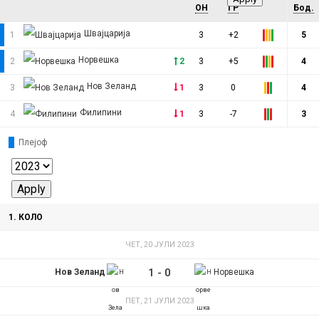
ОН
ГР
Бод.
Швајцарија
1
3
+2
5
Норвешка
2
2
3
+5
4
Нов Зеланд
3
1
3
0
4
Филипини
4
1
3
-7
3
Плејоф
1. КОЛО
ЧЕТ, 20 ЈУЛИ 2023
1
-
0
Нов Зеланд
Норвешка
ПЕТ, 21 ЈУЛИ 2023