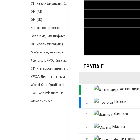
СП квалификации, КОНМЕБОЛ
ОИ (М)
ОИ (Ж)
Европско Првенство (Ж)
Голд Куп, Квалификации
СП квалификации (Ж), Европа
Меѓународни пријателски
Женско ЕУРО, Квалификации
ГРУПА Г
СП интерконтинентален плеј-оф
УЕФА Лига на нации
World Cup Qualification, Women, Inter-Confederation Playoffs
Холандија
1
КОНКАКАФ Лига на Нации
Финалисима
Полска
2
Финска
3
Малта
4
Литванија
5