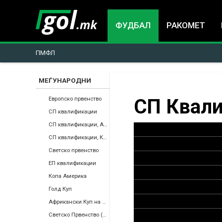
ФУДБАЛ
РАКОМЕТ
ПМФЛ
МЕЃУНАРОДНИ
You
СП Квали
Европско првенство
СП квалификации
are
СП квалификации, Африка
СП квалификации, КОНКАКАФ
here
Светско првенство
ЕП квалификации
Копа Америка
Голд Куп
Африкански Куп на Нации
Светско Првенство (Ж)