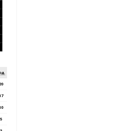
од.
20
17
10
5
3