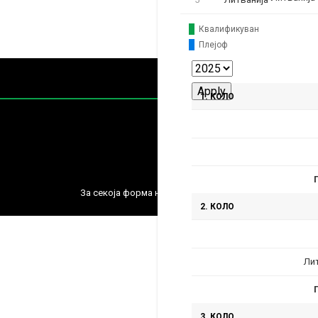
Квалификуван
Плејоф
1. КОЛО
Содржин
За секоја форма на распространување, репродукција и
2. КОЛО
Ли
3. КОЛО