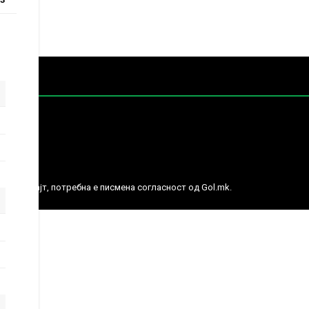
е права.
ј веб сајт, потребна е писмена согласност од Gol.mk.