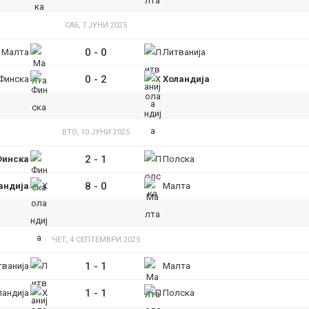
САБ, 7 ЈУНИ 2025
0
-
0
Малта
Литванија
0
-
2
Финска
Холандија
ВТО, 10 ЈУНИ 2025
2
-
1
Финска
Полска
8
-
0
андија
Малта
ЧЕТ, 4 СЕПТЕМВРИ 2025
1
-
1
тванија
Малта
1
-
1
ландија
Полска