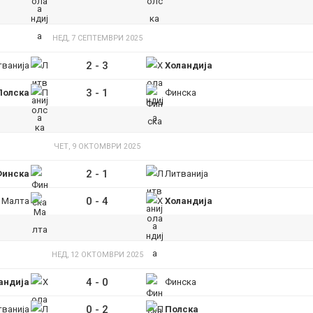
НЕД, 7 СЕПТЕМВРИ 2025
2
-
3
тванија
Холандија
3
-
1
Полска
Финска
ЧЕТ, 9 ОКТОМВРИ 2025
2
-
1
Финска
Литванија
0
-
4
Малта
Холандија
НЕД, 12 ОКТОМВРИ 2025
4
-
0
андија
Финска
0
-
2
тванија
Полска