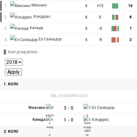
Мексико
1
6
+12
16
Хондурас
2
6
0
8
Канада
3
6
-3
7
Ел Салвадор
4
6
-9
2
Next group phase
1. КОЛО
САБ, 14 НОЕМВРИ 2015
3
-
0
Мексико
Ел Салвадор
1
-
0
Канада
Хондурас
2. КОЛО