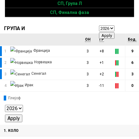
СП, Група Л
СП, Финална фаза
ГРУПА И
ОН
ГР
Бод.
Франција
1
3
+8
9
Норвешка
2
3
+1
6
Сенегал
3
3
+2
3
Ирак
4
3
-11
0
Плејоф
1. КОЛО