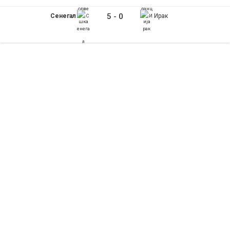
5
-
0
Сенегал
Ирак