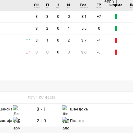
ОН
П
Н
И
Гол.
ГР
Форма
Б
3
3
0
0
8:1
+7
3
2
0
1
5:5
0
1
3
1
0
2
3:7
-4
1
3
0
0
3
3:6
-3
ПЕТ, 4 ЈУЛИ 2025
0
-
1
Данска
Шведска
2
-
0
манија
Полска