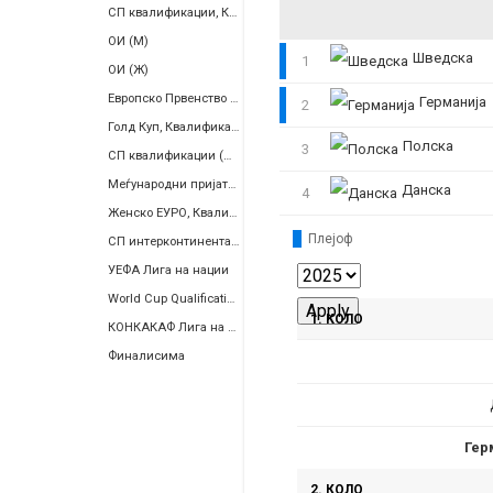
СП квалификации, КОНМЕБОЛ
ОИ (М)
Шведска
1
ОИ (Ж)
Европско Првенство (Ж)
Германија
2
Голд Куп, Квалификации
Полска
3
СП квалификации (Ж), Европа
Меѓународни пријателски
Данска
4
Женско ЕУРО, Квалификации
Плејоф
СП интерконтинентален плеј-оф
УЕФА Лига на нации
World Cup Qualification, Women, Inter-Confederation Playoffs
1. КОЛО
КОНКАКАФ Лига на Нации
Финалисима
Гер
2. КОЛО