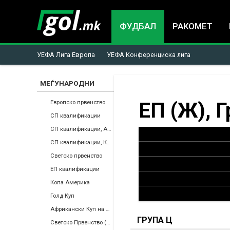
ФУДБАЛ
РАКОМЕТ
УЕФА Лига Европа
УЕФА Конференциска лига
МЕЃУНАРОДНИ
You
ЕП (Ж), Г
Европско првенство
СП квалификации
are
СП квалификации, Африка
СП квалификации, КОНКАКАФ
here
Светско првенство
ЕП квалификации
Копа Америка
Голд Куп
Африкански Куп на Нации
ГРУПА Ц
Светско Првенство (Ж)