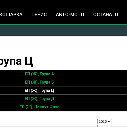
Jump to navigation
КОШАРКА
ТЕНИС
АВТО-МОТО
ОСТАНАТО
рупа Ц
ЕП (Ж), Група А
ЕП (Ж), Група Б
ЕП (Ж), Група Ц
ЕП (Ж), Група Д
ЕП (Ж), Нокаут Фаза