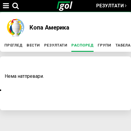
РЕЗУЛТАТИ
Jump to navigation
You
Копа Америка
are
ПРЕГЛЕД
ВЕСТИ
РЕЗУЛТАТИ
РАСПОРЕД
(ACTIVE TAB)
ГРУПИ
ТАБЕЛА
P
here
r
Нема натпревари.
i
m
a
r