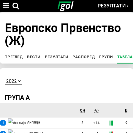
РЕЗУЛТАТИ
Jump to navigation
Европско Првенство
You
(Ж)
are
here
ПРЕГЛЕД
ВЕСТИ
РЕЗУЛТАТИ
РАСПОРЕД
ГРУПИ
ТАБЕЛА
P
r
i
ГРУПА А
m
ОН
+/-
Б
a
Англија
1
3
+14
9