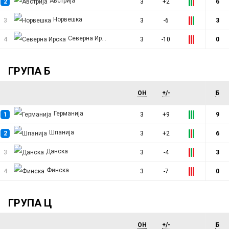
Австрија
r
2
3
+2
6
Норвешка
3
3
-6
3
y
Северна Ирска
4
3
-10
0
t
ГРУПА Б
a
ОН
+/-
Б
b
Германија
1
3
+9
9
s
Шпанија
2
3
+2
6
Данска
3
3
-4
3
Финска
4
3
-7
0
ГРУПА Ц
ОН
+/-
Б