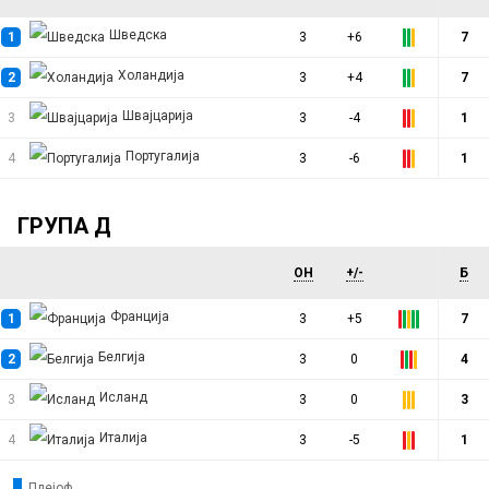
Шведска
1
3
+6
7
Холандија
2
3
+4
7
Швајцарија
3
3
-4
1
Португалија
4
3
-6
1
ГРУПА Д
ОН
+/-
Б
Франција
1
3
+5
7
Белгија
2
3
0
4
Исланд
3
3
0
3
Италија
4
3
-5
1
Плејоф