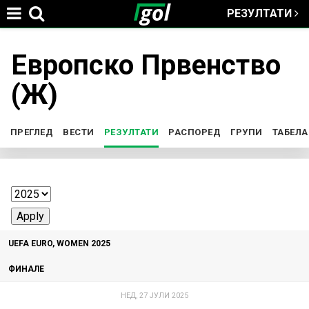
РЕЗУЛТАТИ
Jump to navigation
Европско Првенство
You
(Ж)
are
here
ПРЕГЛЕД
ВЕСТИ
РЕЗУЛТАТИ
(ACTIVE TAB)
РАСПОРЕД
ГРУПИ
ТАБЕЛА
P
r
i
UEFA EURO, WOMEN 2025
m
ФИНАЛЕ
a
НЕД, 27 ЈУЛИ 2025