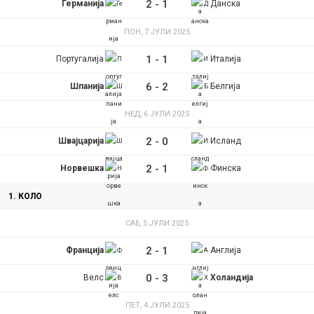
2
-
1
Германија
Данска
ПОН, 7 ЈУЛИ 2025
1
-
1
Португалија
Италија
6
-
2
Шпанија
Белгија
НЕД, 6 ЈУЛИ 2025
2
-
0
Швајцарија
Исланд
2
-
1
Норвешка
Финска
1. КОЛО
САБ, 5 ЈУЛИ 2025
2
-
1
Франција
Англија
0
-
3
Велс
Холандија
ПЕТ, 4 ЈУЛИ 2025