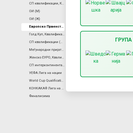
СП квалификации, КОНМЕБОЛ
a
ОИ (М)
ОИ (Ж)
r
Европско Првенство (Ж)
Голд Куп, Квалификации
y
ГРУПА
СП квалификации (Ж), Европа
Меѓународни пријателски
t
Женско ЕУРО, Квалификации
СП интерконтинентален плеј-оф
a
УЕФА Лига на нации
World Cup Qualification, Women, Inter-Confederation Playoffs
b
КОНКАКАФ Лига на Нации
s
Финалисима