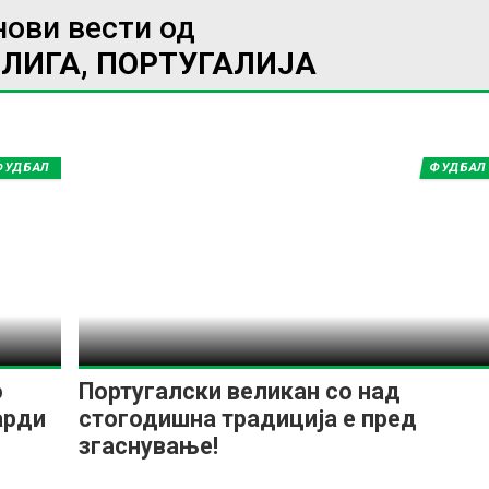
нови вести од
ЛИГА, ПОРТУГАЛИЈА
ИМПРЕСУМ
МАРКЕТИНГ
КОНТАКТ
RSS
ФУДБАЛ
ФУДБАЛ
© 2016-2026 Gol.mk
Сите права задржани
ите на Gol.mk се заштитени со Законот за авторското право и сроднит
ли комерцијална употреба на текстови, фотографии или податоци од ово
о
Португалски великан со над
арди
стогодишна традиција е пред
згаснување!