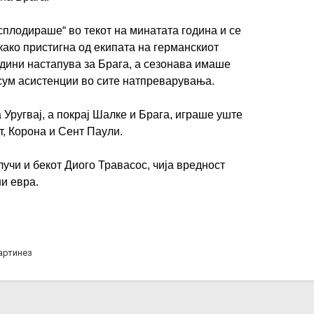
сплодираше“ во текот на минатата година и се
како пристигна од екипата на германскиот
одини настапува за Брага, а сезонава имаше
осум асистенции во сите натпреварувања.
 Уругвај, а покрај Шалке и Брага, играше уште
т, Корона и Сент Паули.
учи и бекот Диого Травасос, чија вредност
ни евра.
артинез