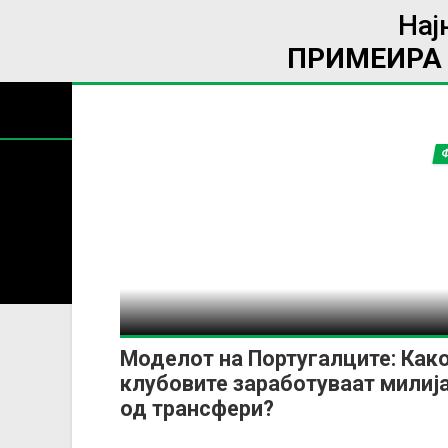
Нај
ПРИМЕИРА 
Содржин
За секоја форма на распространување, репродукција и
Моделот на Португалците: Как
клубовите заработуваат милиј
од трансфери?