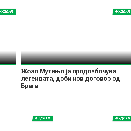
ФУДБАЛ
ФУДБАЛ
Жоао Мутињо ја продлабочува
легендата, доби нов договор од
Брага
ФУДБАЛ
ФУДБАЛ