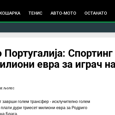
Jump to navigation
КОШАРКА
ТЕНИС
АВТО-МОТО
ОСТАНАТО
 Португалија: Спортинг
лиони евра за играч н
ШЕ ЉОЛЕС
г заврши голем трансфер - исклучително голем
 плати дури триесет милиони евра за Родриго
 на Брага.