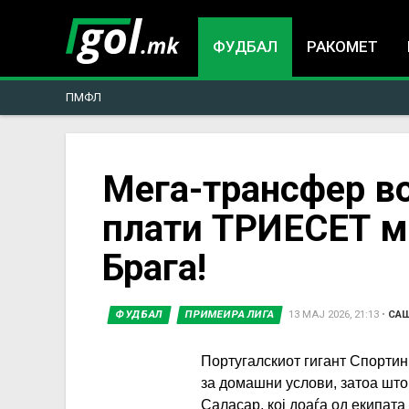
ФУДБАЛ
РАКОМЕТ
ПМФЛ
You
Мега-трансфер во
плати ТРИЕСЕТ ми
are
Брага!
here
ФУДБАЛ
ПРИМЕИРА ЛИГА
13 МАЈ 2026, 21:13
•
СА
Португалскиот гигант Спортин
за домашни услови, затоа што
Саласар, кој доаѓа од екипата