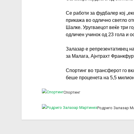
Се работи за фудбалер кој „ек
прикажа во одлично светло от
Шалке. Уругваецот веќе три г
одличен учинок од 23 гола и 
Залазар е репрезентативец на
за Малага, Ајнтрахт Франкфур
Спортинг во трансферот го вкл
беше проценета на 5,5 милио
Спортинг
Родриго Залазар М