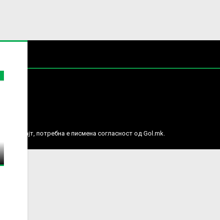
е права.
ј веб сајт, потребна е писмена согласност од Gol.mk.