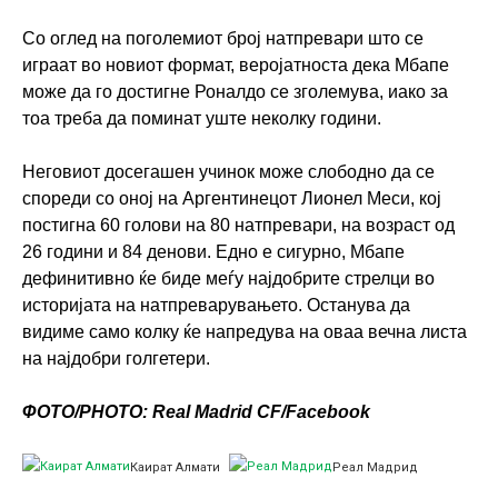
Со оглед на поголемиот број натпревари што се
играат во новиот формат, веројатноста дека Мбапе
може да го достигне Роналдо се зголемува, иако за
тоа треба да поминат уште неколку години.
Неговиот досегашен учинок може слободно да се
спореди со оној на Аргентинецот Лионел Меси, кој
постигна 60 голови на 80 натпревари, на возраст од
26 години и 84 денови. Едно е сигурно, Мбапе
дефинитивно ќе биде меѓу најдобрите стрелци во
историјата на натпреварувањето. Останува да
видиме само колку ќе напредува на оваа вечна листа
на најдобри голгетери.
ФОТО/PHOTO: Real Madrid CF/Facebook
Каират Алмати
Реал Мадрид