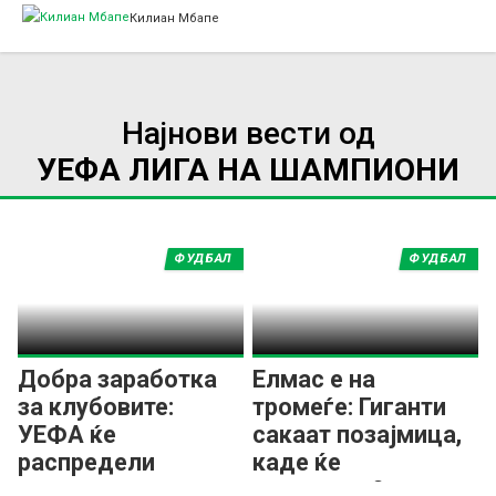
Килиан Мбапе
Најнови вести од
УЕФА ЛИГА НА ШАМПИОНИ
ФУДБАЛ
ФУДБАЛ
Добра заработка
Елмас e на
за клубовите:
тромеѓе: Гиганти
УЕФА ќе
сакаат позајмица,
распредели
каде ќе
рекорден награден
продолжи?