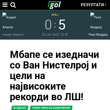
РЕЗУЛТАТИ
Jump to navigation
КРАЈ
0
5
:
Каират Алмати
30 сеп 2025, 18:45
Реал Мадрид
You
Мбапе се изедначи
со Ван Нистелрој и
are
цели на
here
највисоките
рекорди во ЛШ!
ФУДБАЛ
УЕФА ЛИГА НА ШАМПИОНИ