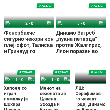
фонд!
ФУДБАЛ
ФУДБАЛ
2
-
0
5
-
0
Фенербахче
СК Штурм Грац
Динамо Загреб
Спирис Каунас
Фенербахче
Динамо Загреб
сигурно чекори кон
„пукна петарда“
плеј-офот, Талиска
против Жалгирис,
и Гринвуд го
Лион поразен во
решија Штурм
Прага
ФУДБАЛ
ФУДБАЛ
ФУДБАЛ
1
-
0
1
-
0
Хапоел со
Мечот на
ЛШ:
Хапоел Беер Шева
Црвена Звезда
Хапоел Беер Шева
Црвена Звезда
играч
сезоната за
Серафимов
помалку ја
Црвена
го чекаат
шокира
Звезда и
Грци, Динамо
Црвена
битка за
со Викинг,