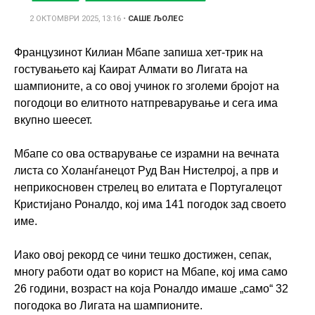
2 ОКТОМВРИ 2025, 13:16
•
САШЕ ЉОЛЕС
Французинот Килиан Мбапе запиша хет-трик на
гостувањето кај Каират Алмати во Лигата на
шампионите, а со овој учинок го зголеми бројот на
погодоци во елитното натпреварување и сега има
вкупно шеесет.
Мбапе со ова остварување се израмни на вечната
листа со Холанѓанецот Руд Ван Нистелрој, а прв и
неприкосновен стрелец во елитата е Португалецот
Кристијано Роналдо, кој има 141 погодок зад своето
име.
Иако овој рекорд се чини тешко достижен, сепак,
многу работи одат во корист на Мбапе, кој има само
26 години, возраст на која Роналдо имаше „само“ 32
погодока во Лигата на шампионите.