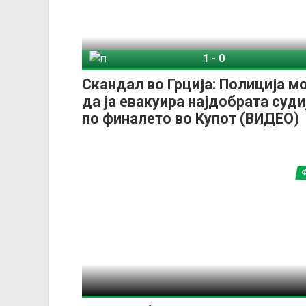
1
-
0
Панатинаикос
Скандал во Грција: Полиција м
да ја евакуира најдобрата суди
по финалето во Купот (ВИДЕО)