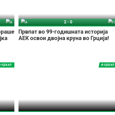
2
-
0
Арис
АЕК
ПАОК
ораше
Првпат во 99-годишната историја
јка
АЕК освои двојна круна во Грција!
ФУДБАЛ
ФУДБАЛ