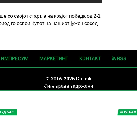
 со својот старт, а на крајот победа од 2-1
риод го освои Купот на нашиот јужен сосед.
ИМПРЕСУМ
МАРКЕТИНГ
КОНТАКТ
RSS
нови вести од
© 2016-2026 Gol.mk
 ГРЦИЈА, ГРЦИЈА
Сите права задржани
ите на Gol.mk се заштитени со Законот за авторското право и сроднит
ли комерцијална употреба на текстови, фотографии или податоци од ово
ФУДБАЛ
ФУДБАЛ