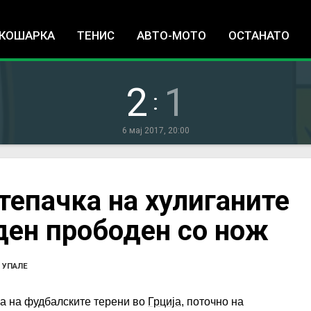
Jump to navigation
КОШАРКА
ТЕНИС
АВТО-МОТО
ОСТАНАТО
2
1
:
6 мај 2017, 20:00
епачка на хулиганите
ден прободен со нож
 УПАЛЕ
ја на фудбалските терени во
Грција
, поточно на