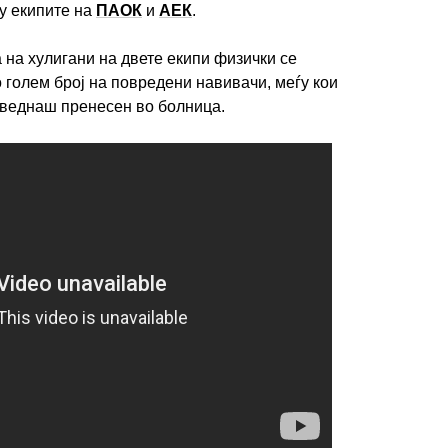
у екипите на
ПАОК
и
АЕК
.
 на хулигани на двете екипи физички се
 голем број на повредени навивачи, меѓу кои
 веднаш пренесен во болница.