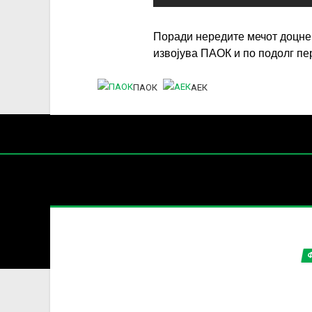
Поради нередите мечот доцнеше
извојува ПАОК и по подолг пе
ПАОК
АЕК
Нај
КУП НА
Содржин
За секоја форма на распространување, репродукција и