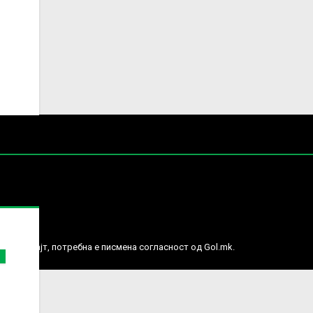
е права.
ј веб сајт, потребна е писмена согласност од Gol.mk.