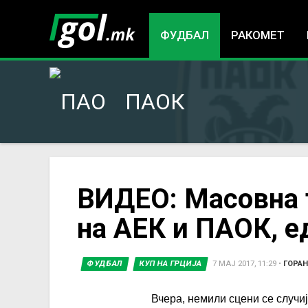
ФУДБАЛ
РАКОМЕТ
ПАОК
You
ВИДЕО: Масовна т
на АЕК и ПАОК, е
are
here
ФУДБАЛ
КУП НА ГРЦИЈА
7 МАЈ 2017, 11:29
•
ГОРАН
Вчера, немили сцени се случи