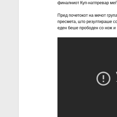
финалниот Куп-натпревар меѓ
Пред почетокот на мечот група
пресмета, што резултираше со
еден беше прободен со нож и