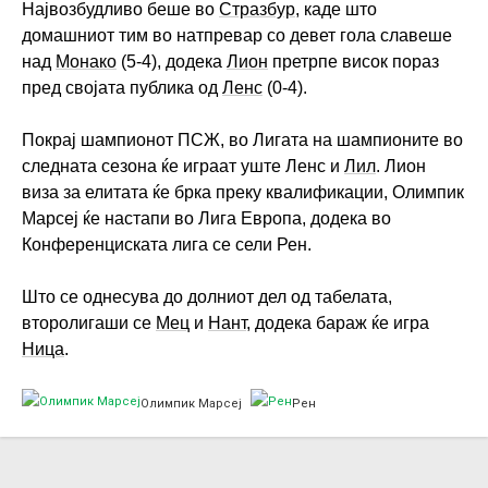
Највозбудливо беше во
Стразбур
, каде што
домашниот тим во натпревар со девет гола славеше
над
Монако
(5-4), додека
Лион
претрпе висок пораз
пред својата публика од
Ленс
(0-4).
Покрај шампионот ПСЖ, во Лигата на шампионите во
следната сезона ќе играат уште Ленс и
Лил
. Лион
виза за елитата ќе брка преку квалификации, Олимпик
Марсеј ќе настапи во Лига Европа, додека во
Конференциската лига се сели Рен.
Што се однесува до долниот дел од табелата,
второлигаши се
Мец
и
Нант
, додека бараж ќе игра
Ница
.
Олимпик Марсеј
Рен