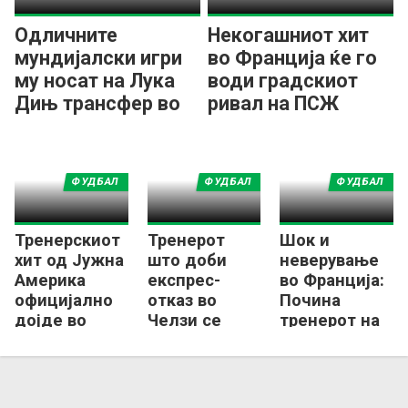
Одличните
Некогашниот хит
мундијалски игри
во Франција ќе го
му носат на Лука
води градскиот
Дињ трансфер во
ривал на ПСЖ
европскиот првак!
ФУДБАЛ
ФУДБАЛ
ФУДБАЛ
Тренерскиот
Тренерот
Шок и
хит од Јужна
што доби
неверување
Америка
експрес-
во Франција:
официјално
отказ во
Почина
дојде во
Челзи се
тренерот на
Европа
враќа на
Брест!
работа во
Франција