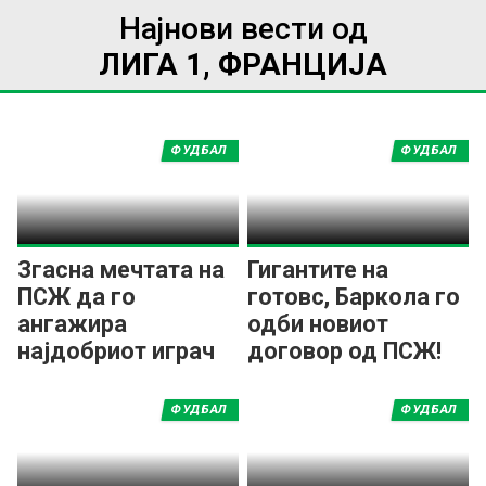
Најнови вести од
ЛИГА 1, ФРАНЦИЈА
ФУДБАЛ
ФУДБАЛ
Згасна мечтата на
Гигантите на
ПСЖ да го
готовс, Баркола го
ангажира
одби новиот
најдобриот играч
договор од ПСЖ!
на Мундијалот
ФУДБАЛ
ФУДБАЛ