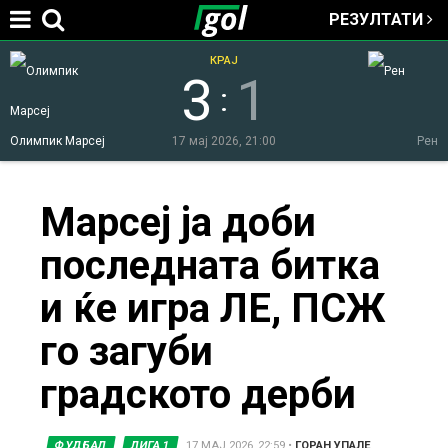
РЕЗУЛТАТИ
Jump to navigation
КРАЈ
3
1
:
Олимпик Марсеј
17 мај 2026, 21:00
Рен
You
Марсеј ја доби
последната битка
are
и ќе игра ЛЕ, ПСЖ
here
го загуби
градското дерби
ФУДБАЛ
ЛИГА 1
17 МАЈ 2026, 22:59
•
ГОРАН УПАЛЕ