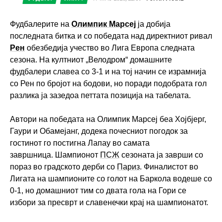
Фудбалерите на
Олимпик Марсеј
ја добија
последната битка и со победата над директниот ривал
Рен
обезбедија учество во Лига Европа следната
сезона. На култниот „Велодром“ домашните
фудбалери славеа со 3-1 и на тој начин се израмнија
со Рен по бројот на бодови, но поради подобрата гол
разлика ја зазедоа петтата позиција на табелата.
Автори на победата на Олимпик Марсеј беа Хојбјерг,
Гаури и Обамејанг, додека почесниот погодок за
гостинот го постигна Лапау во самата
завршница. Шампионот
ПСЖ
сезоната ја заврши со
пораз во градското дерби со
Париз
. Финалистот во
Лигата на шампионите со голот на Баркола водеше со
0-1, но домашниот тим со двата гола на Гори се
избори за пресврт и славенечки крај на шампионатот.