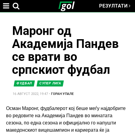
РЕЗУЛТАТИ
Jump to navigation
You
Маронг од
Академија Пандев
are
се врати во
here
српскиот фудбал
ФУДБАЛ
СУПЕР ЛИГА
16 АВГУСТ 2022, 19:47
•
ГОРАН УПАЛЕ
Осман Маронг, фудбалерот кој беше меѓу најдобрите
во редовите на Академија Пандев во минатата
сезона, по една сезона и официјално го напушти
македонскиот вицешампион и кариерата ќе ја