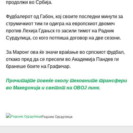
продолжи во Србија.
Фудбалерот од Габон, кој своите последни минути за
струмичкиот тим ги одигра на европскиот двомеч
против Лехија Гдањск го засили тимот на Радник
Сурдулица, со кого потпиша договор на две сезони.
За Маронг ова ќе значи враќање во српскиот фудбал,
откако пред да се пресели во Академија Пандев ги
бранеше боите на Графичар.
Прочитајте повеќе околу тековните трансфери
во Македонија и светот на ОВОЈ линк.
Радник Сурдулица