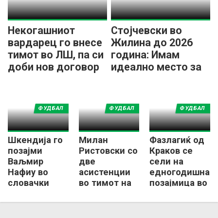
Некогашниот
Стојчевски во
вардарец го внесе
Жилина до 2026
тимот во ЛШ, па си
година: Имам
доби нов договор
идеално место за
прогрес
ФУДБАЛ
ФУДБАЛ
ФУДБАЛ
Шкендија го
Милан
Фазлагиќ од
позајми
Ристовски со
Краков се
Ваљмир
две
сели на
Нафиу во
асистенции
едногодишна
словачки
во тимот на
позајмица во
Кошице
колото во
Дунајска
Словачка
Стреда