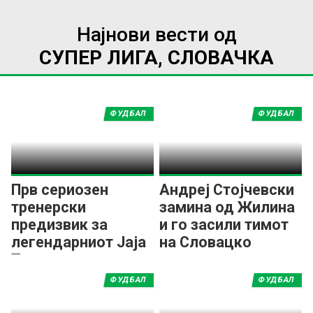
Најнови вести од
СУПЕР ЛИГА, СЛОВАЧКА
ФУДБАЛ
ФУДБАЛ
Прв сериозен
Андреј Стојчевски
тренерски
замина од Жилина
предизвик за
и го засили тимот
легендарниот Јаја
на Словацко
Туре
ФУДБАЛ
ФУДБАЛ