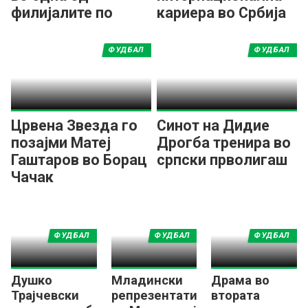
филијалите по
кариера во Србија
минутажа
ФУДБАЛ
ФУДБАЛ
Црвена Звезда го
Синот на Дидие
позајми Матеј
Дрогба тренира во
Гаштаров во Борац
српски прволигаш
Чачак
ФУДБАЛ
ФУДБАЛ
ФУДБАЛ
Душко
Младински
Драма во
Трајчевски
репрезентативец
втората