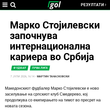
РЕЗУЛТАТИ
Jump to navigation
You
Марко Стојилевски
започнува
are
интернационална
here
кариера во Србија
ФУДБАЛ
ПРВА ЛИГА
7 ЈУЛИ 2026, 16:14
•
МАРТИН ТАНАСКОВСКИ
Македонскиот фудбалер Марко Стојилевски е ново
засилување на српскиот клуб Смедерево, кој
продолжува со екипирањето на тимот во пресрет на
новата сезона.