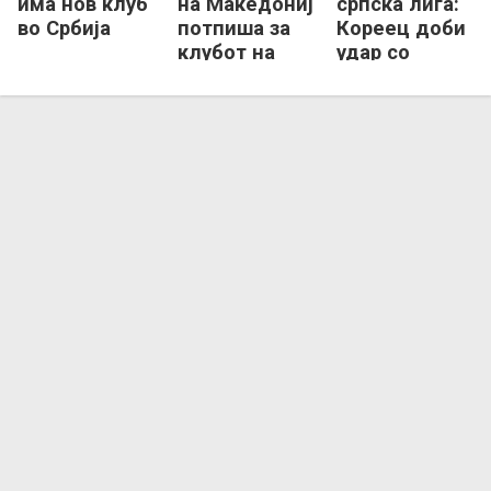
има нов клуб
на Македонија
српска лига:
во Србија
потпиша за
Кореец доби
клубот на
удар со
Немања Матиќ
копачка в
глава и
заврши во
болница
(ВИДЕО)