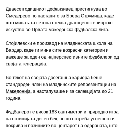
Дваесетгодишниот дефанзивец пристигнува во
Смедерево по настапите за
Брера Струмица
, каде
што минатата сезона стекна драгоцено сениорско
искуство во Првата македонска фудбалска лига.
Стојилевски е производ на младинската школа на
Вардар
, каде ги мина сите возрасни категории и
важеше за еден од најперспективните фудбалери од
својата генерација.
Во текот на својата досегашна кариера беше
стандарден член на младинските репрезентации на
Македонија
, а настапуваше и за селекцијата до 21
година.
Фудбалерот е висок 183 сантиметри и природно игра
на позицијата десен бек, но по потреба успешно ги
покрива и позициите во центарот на одбраната, што