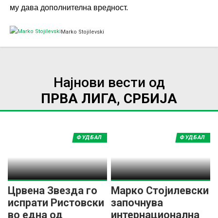
му дава дополнителна вредност.
Marko Stojilevski
Најнови вести од
ПРВА ЛИГА, СРБИЈА
ФУДБАЛ
ФУДБАЛ
Црвена Звезда го
Марко Стојилевски
испрати Ристовски
започнува
во една од
интернационална