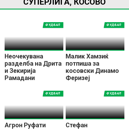
СУПЕРЛИГА, КОСОВО
ФУДБАЛ
ФУДБАЛ
Неочекувана
Малик Хамзиќ
разделба на Дрита
потпиша за
и Зекирија
косовски Динамо
Рамадани
Феризеј
ФУДБАЛ
ФУДБАЛ
Агрон Руфати
Стефан