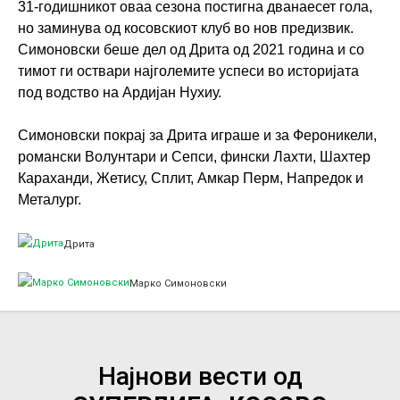
31-годишникот оваа сезона постигна дванаесет гола,
но заминува од косовскиот клуб во нов предизвик.
Симоновски беше дел од Дрита од 2021 година и со
тимот ги оствари најголемите успеси во историјата
под водство на Ардијан Нухиу.
Симоновски покрај за Дрита играше и за Фероникели,
романски Волунтари и Сепси, фински Лахти, Шахтер
Караханди, Жетису, Сплит, Амкар Перм, Напредок и
Металург.
Дрита
Марко Симоновски
Најнови вести од