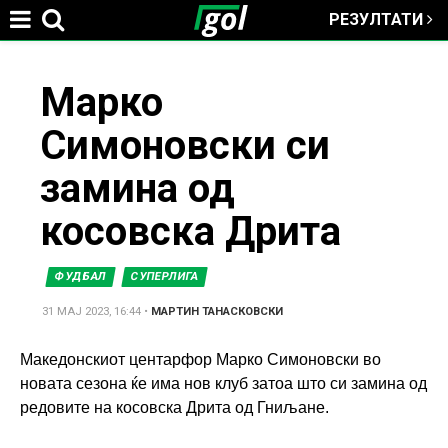
РЕЗУЛТАТИ
Jump to navigation
You
Марко
Симоновски си
are
замина од
here
косовска Дрита
ФУДБАЛ
СУПЕРЛИГА
31 МАЈ 2023, 16:44
•
МАРТИН ТАНАСКОВСКИ
Македонскиот центарфор Марко Симоновски во
новата сезона ќе има нов клуб затоа што си замина од
редовите на косовска Дрита од Гниљане.