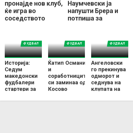
пронајде нов клуб,
Наумчевски ја
ќе игра во
напушти Брера и
соседството
потпиша за
Приштина
ФУДБАЛ
ФУДБАЛ
ФУДБАЛ
Историја:
Ќатип Османи
Ангеловски
Седум
и
го прекинува
македонски
соработниците
одморот и
фудбалери
си заминаа од
седнува на
стартери за
Косово
клупата на
ист тим во
клуб од
странство!
Косово?