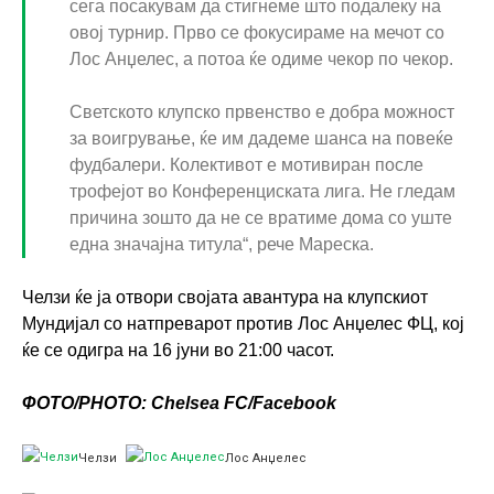
сега посакувам да стигнеме што подалеку на
овој турнир. Прво се фокусираме на мечот со
Лос Анџелес, а потоа ќе одиме чекор по чекор.
Светското клупско првенство е добра можност
за воигрување, ќе им дадеме шанса на повеќе
фудбалери. Колективот е мотивиран после
трофејот во Конференциската лига. Не гледам
причина зошто да не се вратиме дома со уште
една значајна титула“, рече Мареска.
Челзи ќе ја отвори својата авантура на клупскиот
Мундијал со натпреварот против Лос Анџелес ФЦ, кој
ќе се одигра на 16 јуни во 21:00 часот.
ФОТО/PHOTO: Chelsea FC/Facebook
Челзи
Лос Анџелес