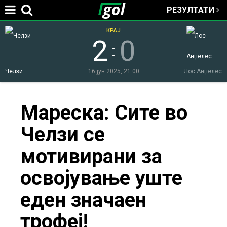
РЕЗУЛТАТИ
Jump to navigation
КРАЈ
2
0
:
Челзи
16 јун 2025, 21:00
Лос Анџелес
You
Мареска: Сите во
Челзи се
are
мотивирани за
here
освојување уште
еден значаен
трофеј!