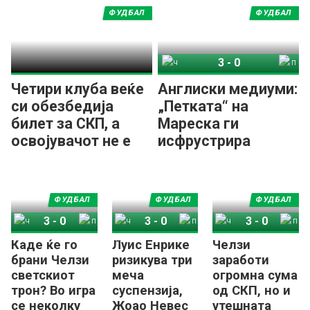
првенство во
ФУДБАЛ
ФУДБАЛ
фудбал
3
-
0
Челзи
ПСЖ
Четири клуба веќе
Англиски медиуми:
си обезбедија
„Петката“ на
билет за СКП, а
Мареска ги
освојувачот не е
исфрустрира
еден од нив
напаѓачите на
ПСЖ!
ФУДБАЛ
ФУДБАЛ
ФУДБАЛ
3
-
0
3
-
0
3
-
0
Каде ќе го
Луис Енрике
Челзи
Челзи
ПСЖ
Челзи
ПСЖ
Челзи
ПСЖ
брани Челзи
ризикува три
заработи
светскиот
меча
огромна сума
трон? Во игра
суспензија,
од СКП, но и
се неколку
Жоао Невес
утешната