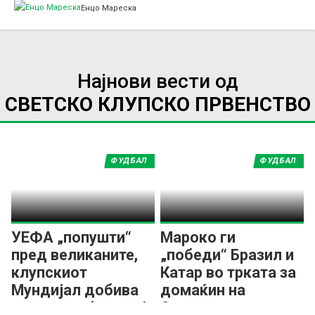
Енцо Мареска
Најнови вести од
СВЕТСКО КЛУПСКО ПРВЕНСТВО
ФУДБАЛ
ФУДБАЛ
УЕФА „попушти“
Мароко ги
пред великаните,
„победи“ Бразил и
клупскиот
Катар во трката за
Мундијал добива
домаќин на
проширен формат!
Светско клупско