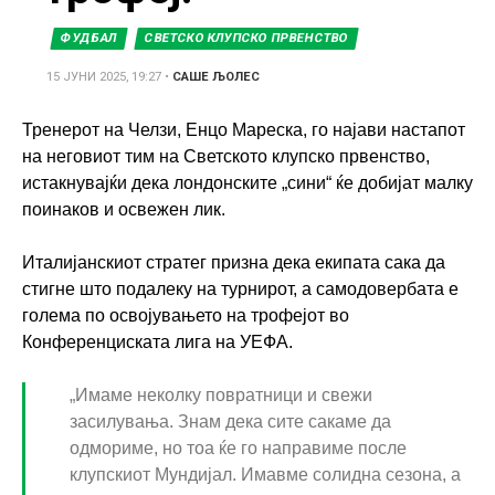
ФУДБАЛ
СВЕТСКО КЛУПСКО ПРВЕНСТВО
15 ЈУНИ 2025, 19:27
•
САШЕ ЉОЛЕС
Тренерот на Челзи, Енцо Мареска, го најави настапот
на неговиот тим на Светското клупско првенство,
истакнувајќи дека лондонските „сини“ ќе добијат малку
поинаков и освежен лик.
Италијанскиот стратег призна дека екипата сака да
стигне што подалеку на турнирот, а самодовербата е
голема по освојувањето на трофејот во
Конференциската лига на УЕФА.
„Имаме неколку повратници и свежи
засилувања. Знам дека сите сакаме да
одмориме, но тоа ќе го направиме после
клупскиот Мундијал. Имавме солидна сезона, а