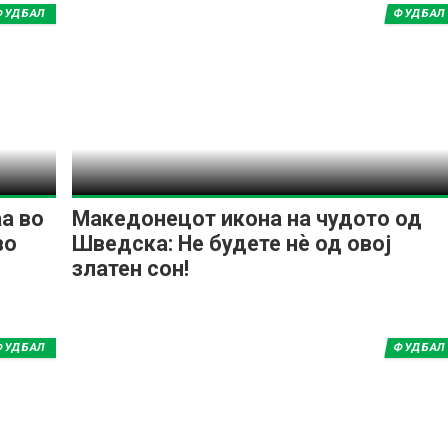
ФУДБАЛ
ФУДБАЛ
аа во
Македонецот икона на чудото од
во
Шведска: Не будете нѐ од овој
златен сон!
ФУДБАЛ
ФУДБАЛ