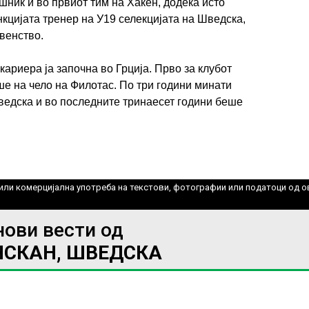
ник и во првиот тим на Хакен, додека исто
нкцијата тренер на У19 селекцијата на Шведска,
рвенство.
кариера ја започна во Грција. Прво за клубот
ИМПРЕСУМ
МАРКЕТИНГ
КОНТАКТ
RSS
е на чело на Филотас. По три години минати
Шведска и во последните тринаесет години беше
© 2016-2026 Gol.mk
Сите права задржани
ите на Gol.mk се заштитени со Законот за авторското право и сроднит
ли комерцијална употреба на текстови, фотографии или податоци од ово
нови вести од
НСКАН, ШВЕДСКА