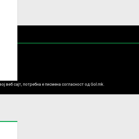
е права.
ј веб сајт, потребна е писмена согласност од Gol.mk.