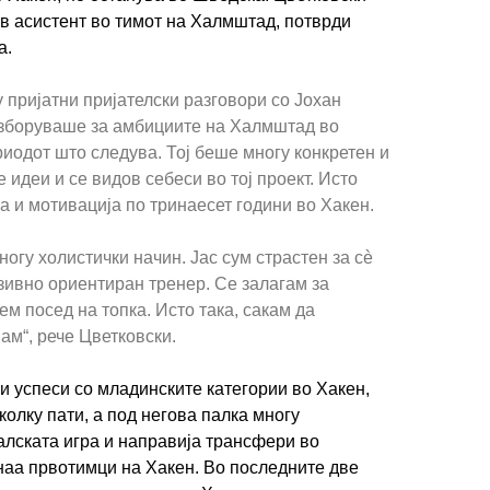
рв асистент во тимот на Халмштад, потврди
а.
 пријатни пријателски разговори со Јохан
и зборуваше за амбициите на Халмштад во
риодот што следува. Тој беше многу конкретен и
 идеи и се видов себеси во тој проект. Исто
 и мотивација по тринаесет години во Хакен.
ногу холистички начин. Јас сум страстен за сè
зивно ориентиран тренер. Се залагам за
ем посед на топка. Исто така, сакам да
ам“, рече Цветковски.
 успеси со младинските категории во Хакен,
лку пати, а под негова палка многу
лската игра и направија трансфери во
наа првотимци на Хакен. Во последните две