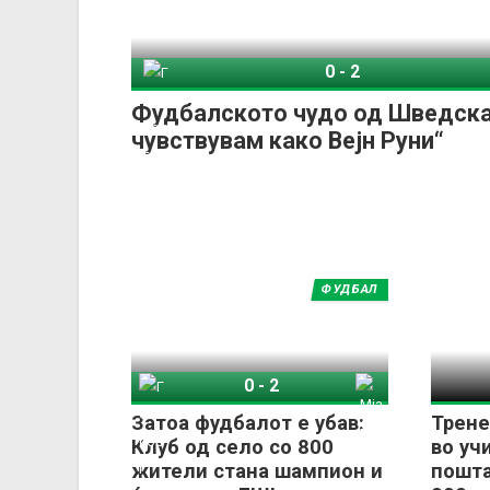
0
-
2
Гетеборг
Мј
Фудбалското чудо од Шведска
чувствувам како Вејн Руни“
ФУДБАЛ
0
-
2
Гетеборг
Мјалби
Затоа фудбалот е убав:
Трене
Клуб од село со 800
во уч
жители стана шампион и
пошта