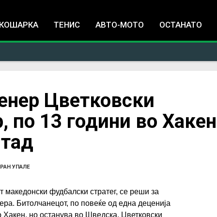
Jump to navigation
КОШАРКА
ТЕНИС
АВТО-МОТО
ОСТАНАТО
енер Цветковски
, по 13 години во Хакен
штад
ОРАН УПАЛЕ
т македонски фудбалски стратег, се реши за
ера. Битолчанецот, по повеќе од една деценија
о Хакен, но останува во Шведска. Цветковски