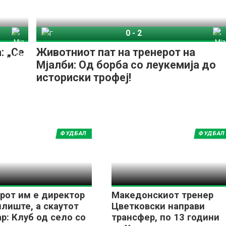
0
-
2
алби
Гетеборг
Мјалби
: „Се
Животниот пат на тренерот на
Мјалби: Од борба со леукемија до
историски трофеј!
ФУДБАЛ
ФУДБАЛ
рот им е директор
Македонскиот тренер
илиште, а скаутот
Цветковски направи
р: Клуб од село со
трансфер, по 13 години