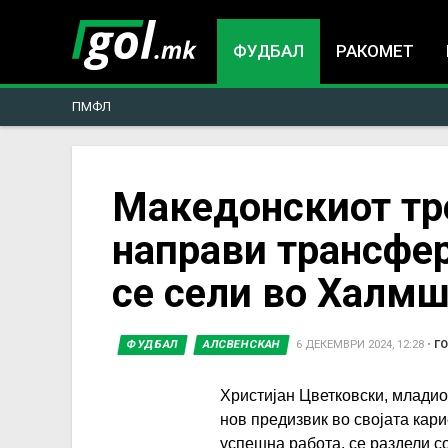
ФУДБАЛ
РАКОМЕТ
ПМФЛ
You
Македонскиот тр
направи трансфер
are
се сели во Халм
here
ФУДБАЛ
АЛСВЕНСКАН
6 ДЕКЕМВРИ 2024, 12:28
•
Г
Христијан Цветковски, младио
нов предизвик во својата кари
успешна работа, се раздели с