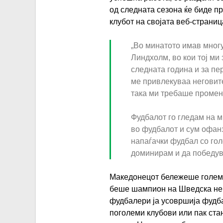
од следната сезона ќе биде п
клубот на својата веб-страниц
„Во минатото имав многу
Линдхолм, во кои тој м
следната година и за пе
ме привлекуваа неговите
така ми требаше промена
Фудбалот го гледам на м
во фудбалот и сум офан
напаѓачки фудбал со гол
доминирам и да победув
Македонецот бележеше големи
беше шампион на Шведска неко
фудбалери ја усовршија фудба
поголеми клубови или пак ста