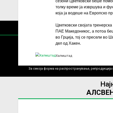
сезони Цветковски беше помош
толку време ја извршува и фу
која ја водеше на Европско п
Цветковски својата тренерска 
ПАЕ Maкедоникос, а потоа беш
во Грција, тој се пресели во 
дел од Хакен.
Халмштад
Содржин
За секоја форма на распространување, репродукција и
Нај
АЛСВЕ