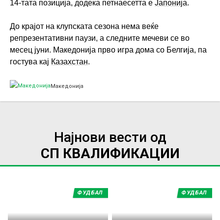
14-тата позиција, додека петнаесетта е
Јапонија
.
До крајот на клупската сезона нема веќе
репрезентативни паузи, а следните мечеви се во
месец јуни. Македонија прво игра дома со Белгија, па
гостува кај
Казахстан
.
Македонија
Најнови вести од
СП КВАЛИФИКАЦИИ
ФУДБАЛ
ФУДБАЛ