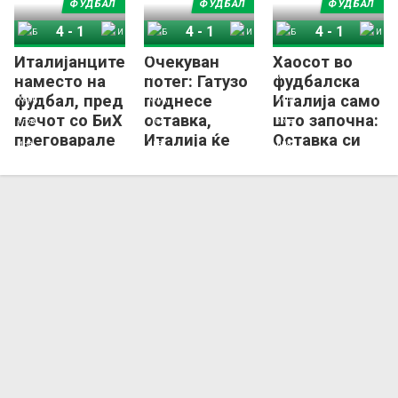
ФУДБАЛ
ФУДБАЛ
ФУДБАЛ
4
-
1
4
-
1
4
-
1
Италијанците
Очекуван
Хаосот во
Босна и Херцеговина
Италија
Босна и Херцеговина
Италија
Босна и Херцеговина
Италија
наместо на
потег: Гатузо
фудбалска
фудбал, пред
поднесе
Италија само
мечот со БиХ
оставка,
што започна:
преговарале
Италија ќе
Оставка си
за – премија!
добие нов
поднесе и
селектор!
Буфон!