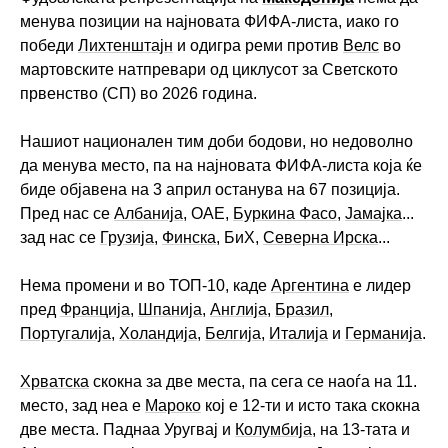
менува позиции на најновата ФИФА-листа, иако го
победи
Лихтенштајн
и одигра реми против
Велс
во
мартовските натпревари од циклусот за Светското
првенство (СП) во 2026 година.
Нашиот национален тим доби бодови, но недоволно
да менува место, па на најновата ФИФА-листа која ќе
биде објавена на 3 април останува на 67 позиција.
Пред нас се
Албанија
, ОАЕ,
Буркина Фасо
,
Јамајка
...
зад нас се
Грузија
,
Финска
, БиХ,
Северна Ирска
...
Нема промени и во ТОП-10, каде
Аргентина
е лидер
пред
Франција
,
Шпанија
,
Англија
,
Бразил
,
Португалија
,
Холандија
,
Белгија
,
Италија
и
Германија
.
Хрватска
скокна за две места, па сега се наоѓа на 11.
место, зад неа е
Мароко
кој е 12-ти и исто така скокна
две места. Паднаа Уругвај и
Колумбија
, на 13-тата и