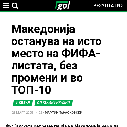
РЕЗУЛТАТИ
Jump to navigation
You
Македонија
останува на исто
are
место на ФИФА-
here
листата, без
промени и во
ТОП-10
ФУДБАЛ
СП КВАЛИФИКАЦИИ
26 МАРТ 2025, 14:22
•
МАРТИН ТАНАСКОВСКИ
Фудбалската репрезентација на
Македонија
нема да