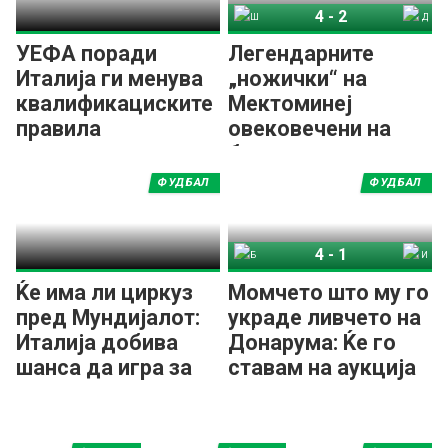
4
-
2
Шкотска
Данска
УЕФА поради
Легендарните
Италија ги менува
„ножички“ на
квалификациските
Мектоминеј
правила
овековечени на
банкнота од
дваесет фунти!
ФУДБАЛ
ФУДБАЛ
4
-
1
Босна и Херцеговина
Италија
Ќе има ли циркуз
Момчето што му го
пред Мундијалот:
украде ливчето на
Италија добива
Донарума: Ќе го
шанса да игра за
ставам на аукција
СП!?
и парите ќе ги
донирам!