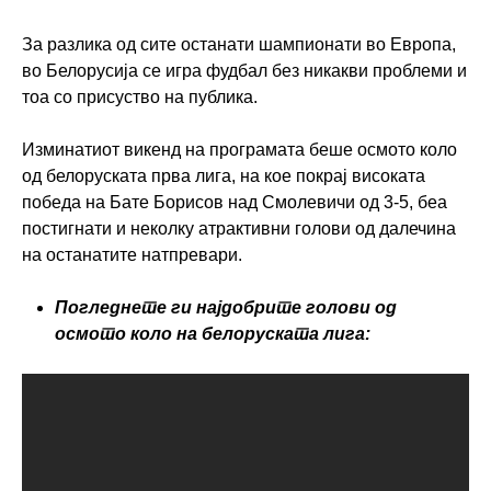
За разлика од сите останати шампионати во Европа,
во Белорусија се игра фудбал без никакви проблеми и
тоа со присуство на публика.
Изминатиот викенд на програмата беше осмото коло
од белоруската прва лига, на кое покрај високата
победа на Бате Борисов над Смолевичи од 3-5, беа
постигнати и неколку атрактивни голови од далечина
на останатите натпревари.
Погледнете ги најдобрите голови од
осмото коло на белоруската лига: