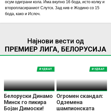
осум одиграни кола. Има вкупно 16 бода, исто колку и
второпласираниот Слутск. Зад нив е Жодино со 15
бода, како и Ислоч.
Најнови вести од
ПРЕМИЕР ЛИГА, БЕЛОРУСИЈА
ФУДБАЛ
ФУДБАЛ
Белоруски Динамо
Огромен скандал:
Минск го пикира
Одземена
Бојан Димоски!
шампионската