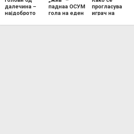
далечина –
паднаа ОСУМ
прогласува
најдоброто
гола на еден
играч на
од
меч (ВИДЕО)
колото...
белорускиот
фудбал овој
викенд