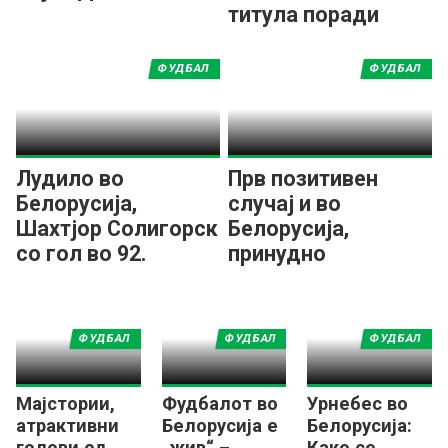
титула поради
местење
натпревари!
ФУДБАЛ
ФУДБАЛ
Лудило во
Прв позитивен
Белорусија,
случај и во
Шахтјор Солигорск
Белорусија,
со гол во 92.
принудно
минута слави
откажани неколку
титула по 15
натпревари
години
ФУДБАЛ
ФУДБАЛ
ФУДБАЛ
Мајстории,
Фудбалот во
Урнебес во
атрактивни
Белорусија е
Белорусија:
голови од
„жив“ –
Како се