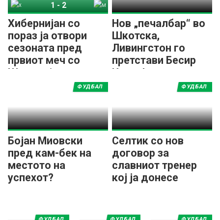
1
-
2
Хибернијан
Мадервел
Хибернијан со
Нов „печалбар“ во
пораз ја отвори
Шкотска,
сезоната пред
Ливингстон го
првиот меч со
претстави Бесир
Шкендија
Исени!
ФУДБАЛ
ФУДБАЛ
Бојан Миовски
Селтик со нов
пред кам-бек на
договор за
местото на
славниот тренер
успехот?
кој ја донесе
двојната круна
ФУДБАЛ
ФУДБАЛ
ФУДБАЛ