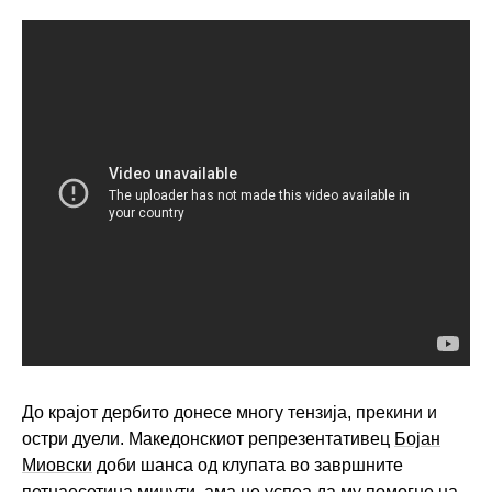
До крајот дербито донесе многу тензија, прекини и
остри дуели. Македонскиот репрезентативец
Бојан
Миовски
доби шанса од клупата во завршните
петнаесетина минути, ама не успеа да му помогне на