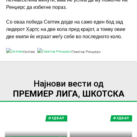
Ренџерс да избегне пораз.
Со оваа победа Селтик дојде на само еден бод зад
лидерот
Хартс
на две кола пред крајот, а токму овие
две екипи ќе играат меѓу себе во последното коло.
Селтик
Глазгов Ренџерс
Најнови вести од
ПРЕМИЕР ЛИГА, ШКОТСКА
ФУДБАЛ
ФУДБАЛ