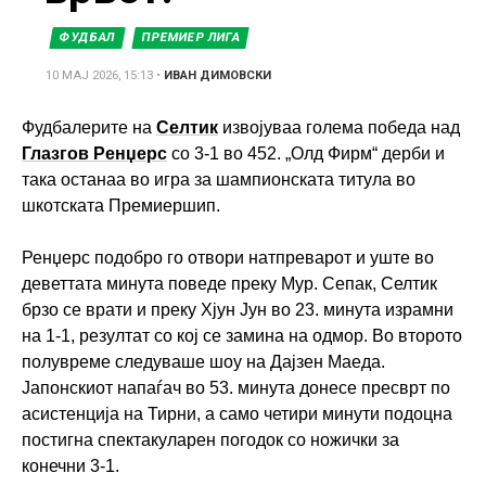
ФУДБАЛ
ПРЕМИЕР ЛИГА
10 МАЈ 2026, 15:13
•
ИВАН ДИМОВСКИ
Фудбалерите на
Селтик
извојуваа голема победа над
Глазгов Ренџерс
со 3-1 во 452. „Олд Фирм“ дерби и
така останаа во игра за шампионската титула во
шкотската Премиершип.
Ренџерс подобро го отвори натпреварот и уште во
деветтата минута поведе преку Мур. Сепак, Селтик
брзо се врати и преку Хјун Јун во 23. минута израмни
на 1-1, резултат со кој се замина на одмор. Во второто
полувреме следуваше шоу на Дајзен Маеда.
Јапонскиот напаѓач во 53. минута донесе пресврт по
асистенција на Тирни, а само четири минути подоцна
постигна спектакуларен погодок со ножички за
конечни 3-1.