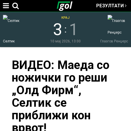
РЕЗУЛТАТИ
Jump to navigation
КРАЈ
3
1
:
Селтик
10 мај 2026, 13:00
Глазгов Ренџерс
You
ВИДЕО: Маеда со
ножички го реши
are
„Олд Фирм“,
here
Селтик се
приближи кон
врвот!