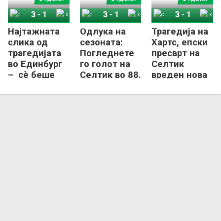
3
-
1
3
-
1
3
-
1
Најтажната
Одлука на
Трагедија на
Селтик
Хартс
Селтик
Хартс
Селтик
Хартс
слика од
сезоната:
Хартс, епски
трагедијата
Погледнете
пресврт на
во Единбург
го голот на
Селтик
– сè беше
Селтик во 88.
вреден нова
спремно за
минута
титула!
историско
вреден
славје!
титула
(ВИДЕО)