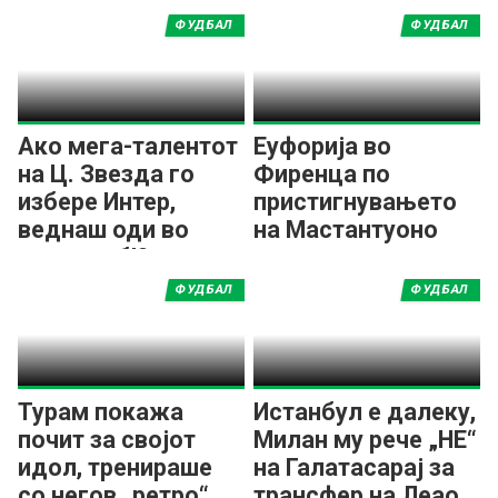
ФУДБАЛ
ФУДБАЛ
Ако мега-талентот
Еуфорија во
на Ц. Звезда го
Фиренца по
избере Интер,
пристигнувањето
веднаш оди во
на Мастантуоно
друг клуб!?
ФУДБАЛ
ФУДБАЛ
Турам покажа
Истанбул е далеку,
почит за својот
Милан му рече „НЕ“
идол, тренираше
на Галатасарај за
со негов „ретро“
трансфер на Леао