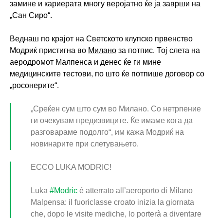
замине и кариерата многу веројатно ќе ја заврши на
„Сан Сиро“.
Веднаш по крајот на Светското клупско првенство
Модриќ пристигна во
Милано
за потпис. Тој слета на
аеродромот Малпенса и денес ќе ги мине
медицинските тестови, по што ќе потпише договор со
„росонерите“.
„Среќен сум што сум во Милано. Со нетрпение
ги очекувам предизвиците. Ќе имаме кога да
разговараме подолго“, им кажа Модриќ на
новинарите при слетувањето.
ECCO LUKA MODRIC!
Luka
#Modric
é atterrato all’aeroporto di Milano
Malpensa: il fuoriclasse croato inizia la giornata
che, dopo le visite mediche, lo porterà a diventare