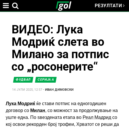
РЕЗУЛТАТИ
Jump to navigation
You
ВИДЕО: Лука
Модриќ слета во
are
Милано за потпис
here
со „росонерите“
ФУДБАЛ
СЕРИЈА А
14 ЈУЛИ 2025, 12:57
•
ИВАН ДИМОВСКИ
Лука Модриќ
ќе стави потпис на едногодишен
договор со
Милан
, со можност за продолжување на
уште една. По ѕвездената етапа во
Реал Мадрид
со
кој освои рекорден број трофеи, Хрватот се реши да