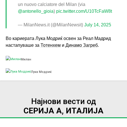
un nuovo calciatore del Milan (via
@antonello_gioia
)
pic.twitter.com/U10TcFaW8t
— MilanNews.it (@MilanNewsit)
July 14, 2025
Во кариерата Лука Модриќ освен за Реал Мадрид
настапуваше за
Тотенхем
и
Динамо Загреб
.
Милан
Лука Модриќ
Најнови вести од
СЕРИЈА А, ИТАЛИЈА