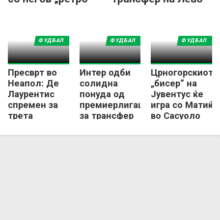
дрес од Интер
ФУДБАЛ
ФУДБАЛ
ФУДБАЛ
Пресврт во
Интер одби
Црногорскиот
Неапол: Де
солидна
„бисер“ на
Лаурентис
понуда од
Јувентус ќе
спремен за
премиерлигаш
игра со Матиќ
трета
за трансфер
во Сасуоло
епизода со
на „Станковиќ
Елмас!
јуниор“