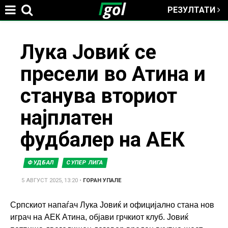
РЕЗУЛТАТИ
Jump to navigation
You
Лука Јовиќ се
пресели во Атина и
are
станува вториот
here
најплатен
фудбалер на АЕК
ФУДБАЛ
СУПЕР ЛИГА
5 АВГУСТ 2025, 13:20
•
ГОРАН УПАЛЕ
Српскиот напаѓач Лука Јовиќ и официјално стана нов
играч на АЕК Атина, објави грчкиот клуб. Јовиќ