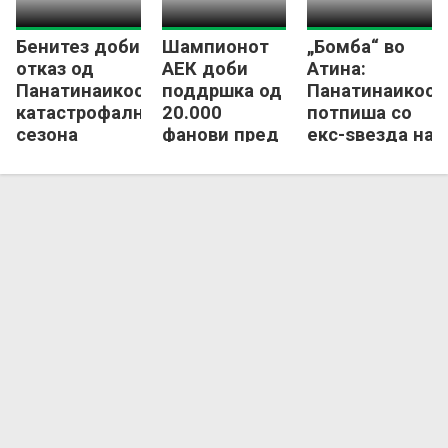
Бенитез доби
Шампионот
„Бомба“ во
отказ од
АЕК доби
Атина:
Панатинаикос по
поддршка од
Панатинаикос
катастрофалната
20.000
потпиша со
сезона
фанови пред
екс-ѕвезда на
дербито со
Тотенхем!
Олимпијакос!