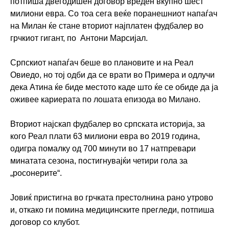
потпиша двегодишен договор вреден вкупно шест
милиони евра. Со тоа сега веќе поранешниот напаѓач
на Милан ќе стане вториот најплатен фудбалер во
грчкиот гигант, по Антони Марсијал.
Српскиот напаѓач беше во плановите и на Реал
Овиедо, но тој одби да се врати во Примера и одлучи
дека Атина ќе биде местото каде што ќе се обиде да ја
оживее кариерата по лошата епизода во Милано.
Вториот најскап фудбалер во српската историја, за
кого Реал плати 63 милиони евра во 2019 година,
одигра помалку од 700 минути во 17 натпревари
минатата сезона, постигнувајќи четири гола за
„росонерите“.
Јовиќ пристигна во грчката престолнина рано утрово
и, откако ги помина медицинските прегледи, потпиша
договор со клубот.