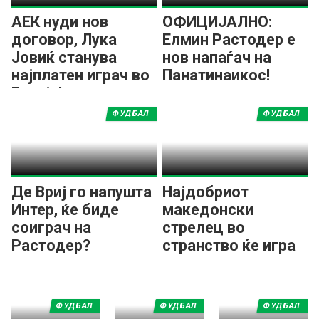
АЕК нуди нов
ОФИЦИЈАЛНО:
договор, Лука
Елмин Растодер е
Јовиќ станува
нов напаѓач на
најплатен играч во
Панатинаикос!
Грција!
ФУДБАЛ
ФУДБАЛ
Де Вриј го напушта
Најдобриот
Интер, ќе биде
македонски
соиграч на
стрелец во
Растодер?
странство ќе игра
за грчки гигант
ФУДБАЛ
ФУДБАЛ
ФУДБАЛ