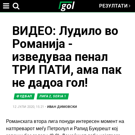
РЕЗУЛТАТИ
Jump to navigation
You
ВИДЕО: Лудило во
Романија -
are
изведуваа пенал
here
ТРИ ПАТИ, ама пак
не дадоа гол!
ФУДБАЛ
ЛИГА 2, SERIA 1
12 ЈУЛИ 2020, 15:21
•
ИВАН ДИМОВСКИ
Романската втора лига понуди интересен момент на
натпреварот меѓу Петролул и Рапид Букурешт кој