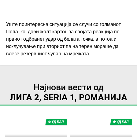
Уште поинтересна ситуација се случи со голманот
Попа, кој доби жолт картон за својата реакција по
првиот одбранет удар од белата точка, а потоа и
исклучување при вториот па на терен мораше да
влезе резервниот чувар на мрежата.
Најнови вести од
ЛИГА 2, SERIA 1, РОМАНИЈА
ФУДБАЛ
ФУДБАЛ