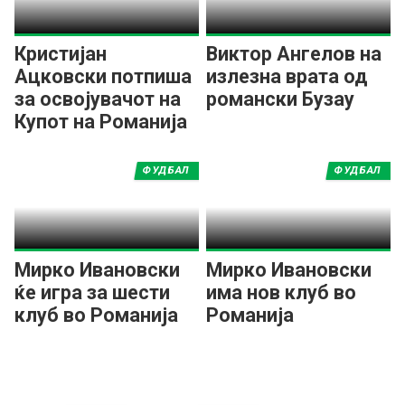
Кристијан
Виктор Ангелов на
Ацковски потпиша
излезна врата од
за освојувачот на
романски Бузау
Купот на Романија
ФУДБАЛ
ФУДБАЛ
Мирко Ивановски
Мирко Ивановски
ќе игра за шести
има нов клуб во
клуб во Романија
Романија