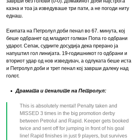
заврши без голови (0-0). Домаќинот доби најстрога
казна и тоа ја изведуваше три пати, а не погоди ниту
еднаш.
Екипата на Петролул доби пенал во 67. минута, кој
беше одбранет од младиот голман Попа го одбрани
ударот. Сепак, судиите досудија дека прерано ја
напуштил гол линијата. 19-годишникот го одбрани и
вториот удар од нов изведувач, а одлуката беше иста
и Петролул доби и трет пенал кој заврши далеку над
голот.
Драмата и пеналите на Петролул:
This is absolutely mental! Penalty taken and
MISSED 3 times in the big promotion derby
between Petrolul and Rapid. Keeper gets booked
twice and sent off for jumping in front of his goal
line! Rapid finishes in just 9 players, but survives