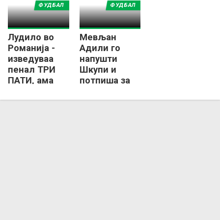
ФУДБАЛ
ФУДБАЛ
Лудило во
Мевљан
Романија -
Адили го
изведуваа
напушти
пенал ТРИ
Шкупи и
ПАТИ, ама
потпиша за
пак не дадоа
УТА Арад од
гол!
Романија