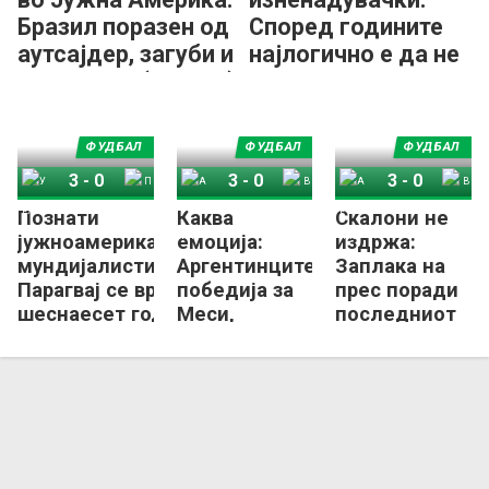
Бразил поразен од
Според годините
аутсајдер, загуби и
најлогично е да не
Аргентина (ВИДЕО)
играм на следното
СП...
ФУДБАЛ
ФУДБАЛ
ФУДБАЛ
3
-
0
3
-
0
3
-
0
Познати
Каква
Скалони не
Уругвај
Перу
Аргентина
Венецуела
Аргентина
Венецуела
јужноамериканските
емоција:
издржа:
мундијалисти,
Аргентинците
Заплака на
Парагвај се враќа по
победија за
прес поради
шеснаесет години
Меси,
последниот
интонацијата
меч на Меси
на химната
во Аргентина
беше – да се
(ВИДЕО)
наежиш!
(ВИДЕО)