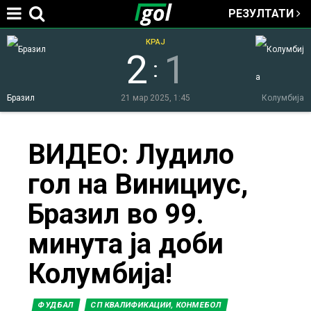
РЕЗУЛТАТИ
Jump to navigation
КРАЈ
2
1
:
Бразил
21 мар 2025, 1:45
Колумбија
You
ВИДЕО: Лудило
гол на Винициус,
are
Бразил во 99.
here
минута ја доби
Колумбија!
ФУДБАЛ
СП КВАЛИФИКАЦИИ, КОНМЕБОЛ