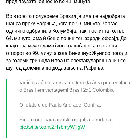
пред паузата, односно во 41. минута.
Во второто полувреме Бразил ја имаше најдобрата
шанса преку Рафиња, кога во 53. минута Варгас
одлично одбрани, а Колумбија, пак, постигна гол во
64. минута, ама ѝ беше поништен заради офсајд. До
крајот на мечот домаќинот напаѓаше, а го скрши
отпорот во 99. минута кога Винициус Жуниор погоди
за големи три бода и тоа на спектакуларен начин со
шут од далечина по додавање на Рафиња.
Vinícius Júnior arrisca de fora da área pra recolocar
o Brasil em vantagem! Brasil 2x1 Colômbia
O relato é de Paulo Andrade. Confira:
Sigam-nos para assistir os gols da rodada.
pic.twitter.com/ZHsbmyWTgW