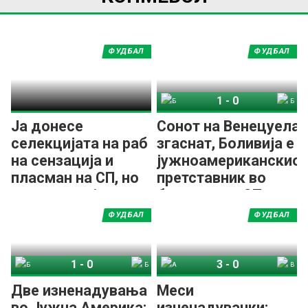
ФУДБАЛ
ФУДБАЛ
1
-
0
Боливија
Бразил
Ја донесе
Сонот на Венецуела
селекцијата на раб
згаснат, Боливија е
на сензација и
јужноамериканскио
пласман на СП, но
претставник во
мораше да ја
баражот за СП
напушти!
ФУДБАЛ
ФУДБАЛ
1
-
0
3
-
0
Боливија
Бразил
Аргентина
Венецуела
Две изненадувања
Меси
во Јужна Америка:
изненадувачки: