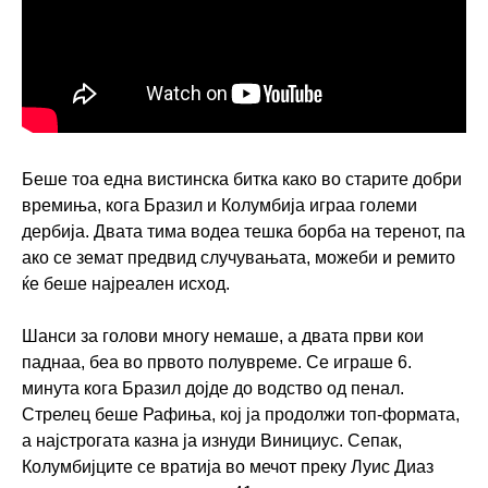
Беше тоа една вистинска битка како во старите добри
времиња, кога Бразил и Колумбија играа големи
дербија. Двата тима водеа тешка борба на теренот, па
ако се земат предвид случувањата, можеби и ремито
ќе беше најреален исход.
Шанси за голови многу немаше, а двата први кои
паднаа, беа во првото полувреме. Се играше 6.
минута кога Бразил дојде до водство од пенал.
Стрелец беше Рафиња, кој ја продолжи топ-формата,
а најстрогата казна ја изнуди Винициус. Сепак,
Колумбијците се вратија во мечот преку Луис Диаз