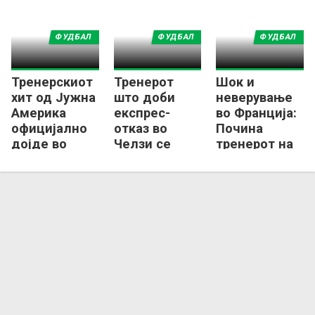
ФУДБАЛ
ФУДБАЛ
ФУДБАЛ
Тренерскиот
Тренерот
Шок и
хит од Јужна
што доби
неверување
Америка
експрес-
во Франција:
официјално
отказ во
Почина
дојде во
Челзи се
тренерот на
Европа
враќа на
Брест!
работа во
Франција