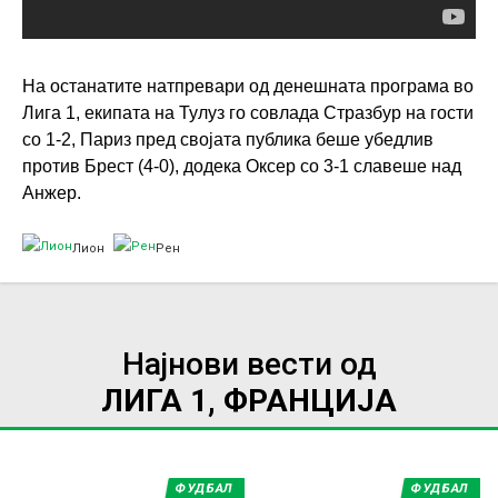
На останатите натпревари од денешната програма во
Лига 1, екипата на Тулуз го совлада Стразбур на гости
со 1-2, Париз пред својата публика беше убедлив
против Брест (4-0), додека Оксер со 3-1 славеше над
Анжер.
Лион
Рен
Најнови вести од
ЛИГА 1, ФРАНЦИЈА
ФУДБАЛ
ФУДБАЛ