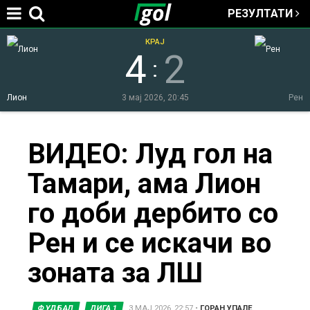
РЕЗУЛТАТИ
Jump to navigation
КРАЈ
4
2
:
Лион
3 мај 2026, 20:45
Рен
You
ВИДЕО: Луд гол на
Тамари, ама Лион
are
го доби дербито со
here
Рен и се искачи во
зоната за ЛШ
ФУДБАЛ
ЛИГА 1
3 МАЈ 2026, 22:57
•
ГОРАН УПАЛЕ