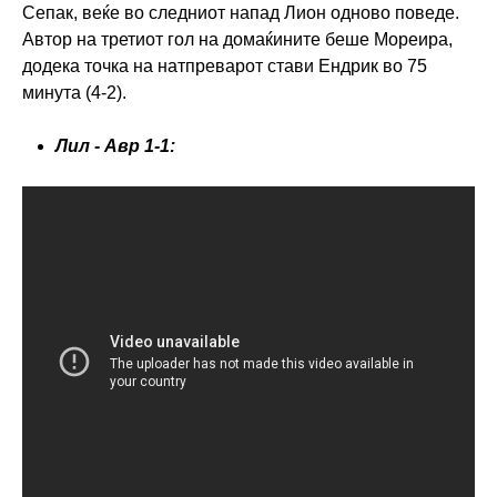
Сепак, веќе во следниот напад Лион одново поведе.
Автор на третиот гол на домаќините беше Мореира,
додека точка на натпреварот стави Ендрик во 75
минута (4-2).
Лил - Авр 1-1: