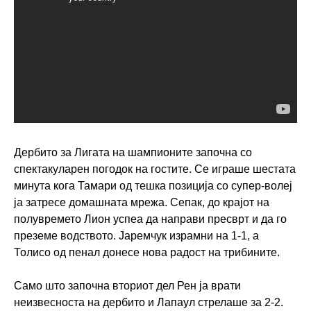
Дербито за Лигата на шампионите започна со
спектакуларен погодок на гостите. Се играше шестата
минута кога Тамари од тешка позиција со супер-волеј
ја затресе домашната мрежа. Сепак, до крајот на
полувремето Лион успеа да направи пресврт и да го
преземе водството. Јаремчук израмни на 1-1, а
Толисо од пенал донесе нова радост на трибините.
Само што започна вториот дел Рен ја врати
неизвесноста на дербито и Лапаул стрелаше за 2-2.