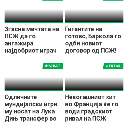
Згасна мечтата на
Гигантите на
ПСЖ да го
готовс, Баркола го
ангажира
одби новиот
најдобриот играч
договор од ПСЖ!
на Мундијалот
ФУДБАЛ
ФУДБАЛ
Одличните
Некогашниот хит
мундијалски игри
во Франција ќе го
му носат на Лука
води градскиот
Дињ трансфер во
ривал на ПСЖ
европскиот првак!