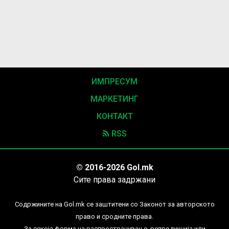
ИМПРЕСУМ
МАРКЕТИНГ
КОНТАКТ
RSS
© 2016-2026 Gol.mk
Сите права задржани
Содржините на Gol.mk се заштитени со Законот за авторското
право и сродните права.
За секоја форма на распространување, репродукција или