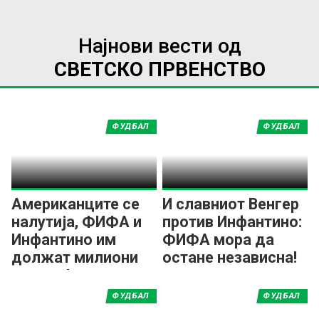
Најнови вести од
СВЕТСКО ПРВЕНСТВО
ФУДБАЛ
ФУДБАЛ
Американците се
И славниот Венгер
налутија, ФИФА и
против Инфантино:
Инфантино им
ФИФА мора да
должат милиони
остане независна!
долари!
ФУДБАЛ
ФУДБАЛ