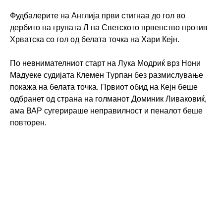
Фудбалерите на Англија први стигнаа до гол во
дербито на групата Л на Светското првенство против
Хрватска со гол од белата точка на Хари Кејн.
По невнимателниот старт на Лука Модриќ врз Нони
Мадуеке судијата Клемен Турпан без размислување
покажа на белата точка. Првиот обид на Кејн беше
одбранет од страна на голманот Доминик Ливаковиќ,
ама ВАР сугерираше неправилност и пеналот беше
повторен.