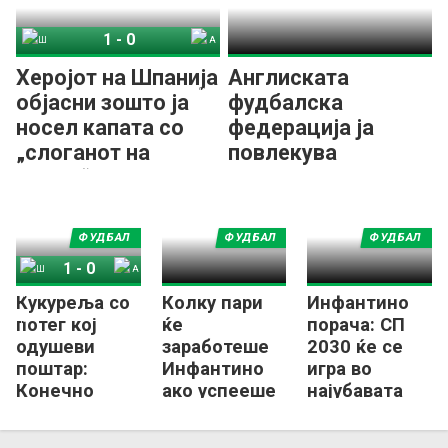
1
-
0
Шпанија
Аргентина
Херојот на Шпанија
Англиската
објасни зошто ја
фудбалска
носел капата со
федерација ја
„слоганот на
повлекува
Трамп“
поддршката за
Инфантино!
ФУДБАЛ
ФУДБАЛ
ФУДБАЛ
1
-
0
Кукуреља со
Колку пари
Инфантино
Шпанија
Аргентина
потег кој
ќе
порача: СП
одушеви
заработеше
2030 ќе се
поштар:
Инфантино
игра во
Конечно
ако успееше
најубавата
Англичанец
да го
земја!
со медал од
„продаде