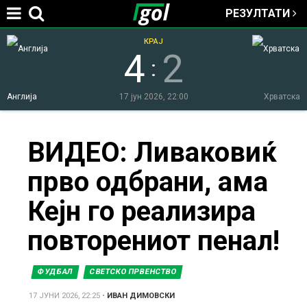
РЕЗУЛТАТИ
Jump to navigation
КРАЈ
4
2
:
Англија
17 јун 2026, 22:00
Хрватска
You
ВИДЕО: Ливаковиќ
прво одбрани, ама
are
Кејн го реализира
here
повторениот пенал!
ФУДБАЛ
СВЕТСКО ПРВЕНСТВО
17 ЈУНИ 2026, 22:25
•
ИВАН ДИМОВСКИ