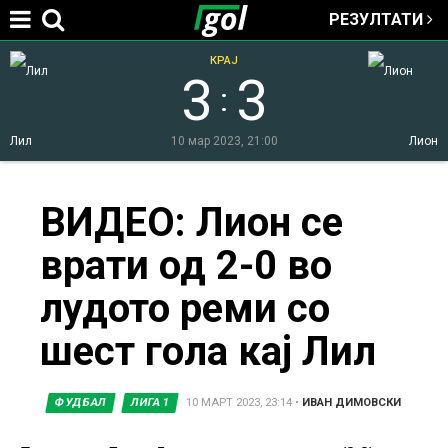
РЕЗУЛТАТИ
Jump to navigation
КРАЈ
3
3
:
Лил
10 мар 2023, 21:00
Лион
You
ВИДЕО: Лион се
врати од 2-0 во
are
лудото реми со
here
шест гола кај Лил
ФУДБАЛ
ЛИГА 1
10 МАРТ 2023, 23:14
•
ИВАН ДИМОВСКИ