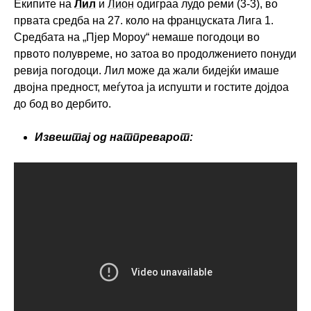
Екипите на
Лил
и
Лион
одиграа лудо реми (3-3), во
првата средба на 27. коло на француската Лига 1.
Средбата на „Пјер Мороу“ немаше погодоци во
првото полувреме, но затоа во продолжението понуди
ревија погодоци. Лил може да жали бидејќи имаше
двојна предност, меѓутоа ја испушти и гостите дојдоа
до бод во дербито.
Извештај од натпреварот: