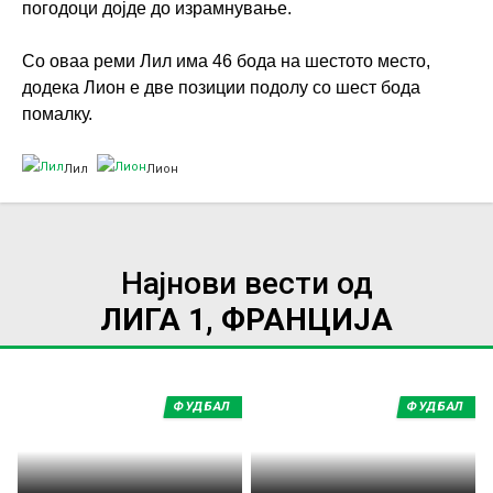
погодоци дојде до израмнување.
Со оваа реми Лил има 46 бода на шестото место,
додека Лион е две позиции подолу со шест бода
помалку.
Лил
Лион
Најнови вести од
ЛИГА 1, ФРАНЦИЈА
ФУДБАЛ
ФУДБАЛ