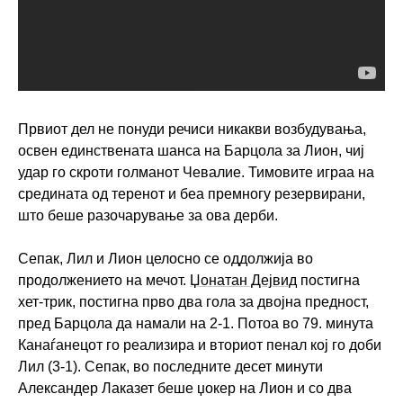
Првиот дел не понуди речиси никакви возбудувања,
освен единствената шанса на Барцола за Лион, чиј
удар го скроти голманот Чевалие. Тимовите играа на
средината од теренот и беа премногу резервирани,
што беше разочарување за ова дерби.
Сепак, Лил и Лион целосно се оддолжија во
продолжението на мечот.
Џонатан Дејвид
постигна
хет-трик, постигна прво два гола за двојна предност,
пред Барцола да намали на 2-1. Потоа во 79. минута
Канаѓанецот го реализира и вториот пенал кој го доби
Лил (3-1). Сепак, во последните десет минути
Александер Лаказет беше џокер на Лион и со два