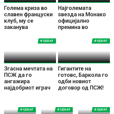
Голема криза во
Најголемата
славен француски
ѕвезда на Монако
клуб, му се
официјално
заканува
премина во
исфралање во
редовите на ПСЖ
понизок ранг
ФУДБАЛ
ФУДБАЛ
Згасна мечтата на
Гигантите на
ПСЖ да го
готовс, Баркола го
ангажира
одби новиот
најдобриот играч
договор од ПСЖ!
на Мундијалот
ФУДБАЛ
ФУДБАЛ
ФУДБАЛ