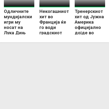
Одличните
Некогашниот
Тренерскиот
мундијалски
хит во
хит од Јужна
игри му
Франција ќе
Америка
носат на
го води
официјално
Лука Дињ
градскиот
дојде во
трансфер во
ривал на
Европа
европскиот
ПСЖ
првак!