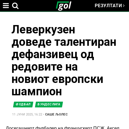
РЕЗУЛТАТИ
Jump to navigation
You
Леверкузен
доведе талентиран
are
дефанзивец од
here
редовите на
новиот европски
шампион
ФУДБАЛ
БУНДЕСЛИГА
11 ЈУНИ 2025, 16:22
•
САШЕ ЉОЛЕС
Досегашниот фудбалер на францускиот
ПСЖ
, Аксел