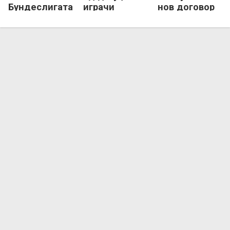
Бундеслигата
играчи
нов договор
вредни 80
со Хари Кејн
милиони
евра!