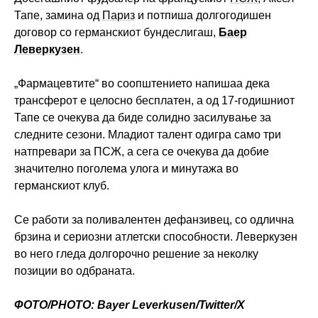
Тапе, замина од
Париз
и потпиша долгогодишен
договор со германскиот бундеслигаш,
Баер
Леверкузен
.
„Фармацевтите“ во соопштението напишаа дека
трансферот е целосно бесплатен, а од 17-годишниот
Тапе се очекува да биде солидно засилување за
следните сезони. Младиот талент одигра само три
натпревари за ПСЖ, а сега се очекува да добие
значително поголема улога и минутажа во
германскиот клуб.
Се работи за поливалентен дефанзивец, со одлична
брзина и сериозни атлетски способности. Леверкузен
во него гледа долгорочно решение за неколку
позиции во одбраната.
ФОТО/PHOTO: Bayer Leverkusen/Twitter/X