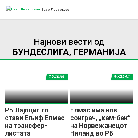
Баер Леверкузен
Најнови вести од
БУНДЕСЛИГА, ГЕРМАНИЈА
ФУДБАЛ
ФУДБАЛ
РБ Лајпциг го
Елмас има нов
стави Ељиф Елмас
соиграч, „кам-бек“
на трансфер-
на Норвежанецот
листата
Ниланд во РБ