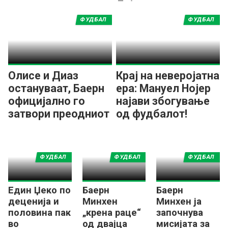
Лајпциг
ФУДБАЛ
ФУДБАЛ
Олисе и Диаз
Крај на неверојатна
остануваат, Баерн
ера: Мануел Нојер
официјално го
најави збогување
затвори преодниот
од фудбалот!
рок!
ФУДБАЛ
ФУДБАЛ
ФУДБАЛ
Един Џеко по
Баерн
Баерн
деценија и
Минхен
Минхен ја
половина пак
„крена раце“
започнува
во
од двајца
мисијата за