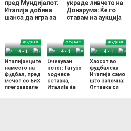
пред Мундијалот:
украде ливчето на
Италија добива
Донарума: Ќе го
шанса да игра за
ставам на аукција
СП!?
и парите ќе ги
донирам!
ФУДБАЛ
ФУДБАЛ
ФУДБАЛ
4
-
1
4
-
1
4
-
1
Италијанците
Очекуван
Хаосот во
Босна и Херцеговина
Италија
Босна и Херцеговина
Италија
Босна и Херцеговина
Италија
наместо на
потег: Гатузо
фудбалска
фудбал, пред
поднесе
Италија само
мечот со БиХ
оставка,
што започна:
преговарале
Италија ќе
Оставка си
за – премија!
добие нов
поднесе и
селектор!
Буфон!