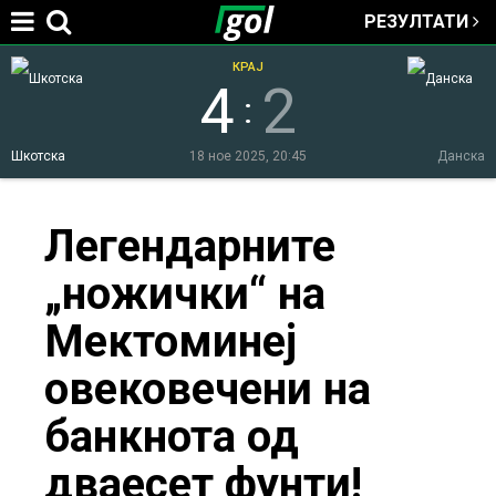
РЕЗУЛТАТИ
Jump to navigation
КРАЈ
4
2
:
Шкотска
18 ное 2025, 20:45
Данска
You
Легендарните
„ножички“ на
are
Мектоминеј
here
овековечени на
банкнота од
дваесет фунти!