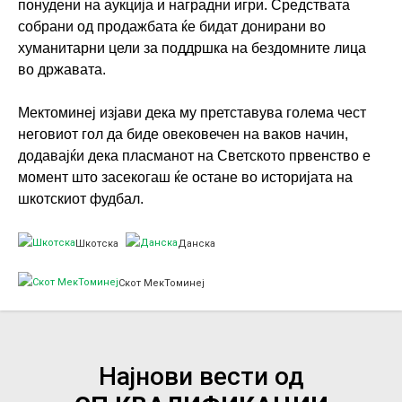
понудени на аукција и наградни игри. Средствата
собрани од продажбата ќе бидат донирани во
хуманитарни цели за поддршка на бездомните лица
во државата.
Мектоминеј изјави дека му претставува голема чест
неговиот гол да биде овековечен на ваков начин,
додавајќи дека пласманот на Светското првенство е
момент што засекогаш ќе остане во историјата на
шкотскиот фудбал.
Шкотска
Данска
Скот МекТоминеј
Најнови вести од