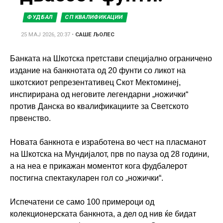
ФУДБАЛ
СП КВАЛИФИКАЦИИ
25 МАЈ 2026, 20:37
•
САШЕ ЉОЛЕС
Банката на Шкотска претстави специјално ограничено
издание на банкнотата од 20 фунти со ликот на
шкотскиот репрезентативец Скот Мектоминеј,
инспирирана од неговите легендарни „ножички“
против Данска во квалификациите за Светското
првенство.
Новата банкнота е изработена во чест на пласманот
на Шкотска на Мундијалот, прв по пауза од 28 години,
а на неа е прикажан моментот кога фудбалерот
постигна спектакуларен гол со „ножички“.
Испечатени се само 100 примероци од
колекционерската банкнота, а дел од нив ќе бидат