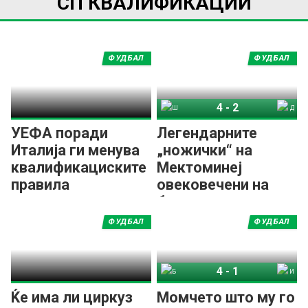
СП КВАЛИФИКАЦИИ
ФУДБАЛ
ФУДБАЛ
4
-
2
Шкотска
Данска
УЕФА поради
Легендарните
Италија ги менува
„ножички“ на
квалификациските
Мектоминеј
правила
овековечени на
банкнота од
дваесет фунти!
ФУДБАЛ
ФУДБАЛ
4
-
1
Босна и Херцеговина
Италија
Ќе има ли циркуз
Момчето што му го