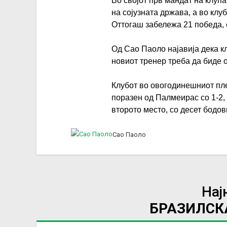
Во својот прв мандат на клупа
на сојузната држава, а во клуб
Оттогаш забележа 21 победа,
Од Сао Паоло најавија дека кл
новиот тренер треба да биде 
Клубот во овогодинешниот пле
поразен од Палмеирас со 1-2,
второто место, со десет бодо
Сао Паоло
Нај
БРАЗИЛСКА