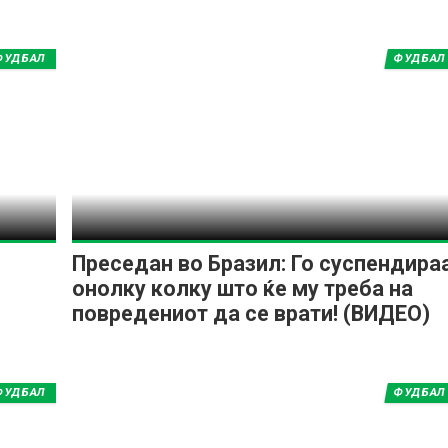
ФУДБАЛ
ФУДБАЛ
ИМПРЕСУМ
МАРКЕТИНГ
КОНТАКТ
RSS
© 2016-2026 Gol.mk
Сите права задржани
ите на Gol.mk се заштитени со Законот за авторското право и сроднит
Преседан во Бразил: Го суспендира
ли комерцијална употреба на текстови, фотографии или податоци од ово
онолку колку што ќе му треба на
повредениот да се врати! (ВИДЕО)
ФУДБАЛ
ФУДБАЛ