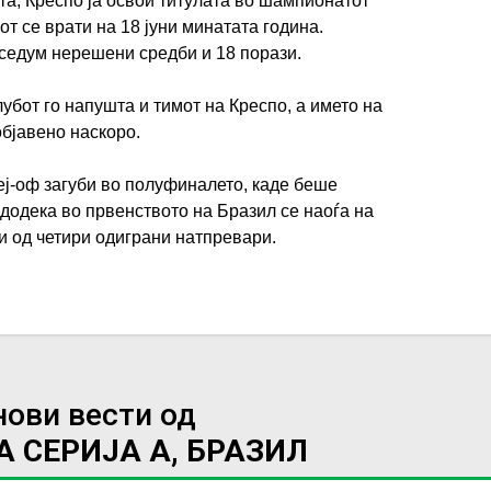
та, Креспо ја освои титулата во шампионатот
от се врати на 18 јуни минатата година.
 седум нерешени средби и 18 порази.
убот го напушта и тимот на Креспо, а името на
објавено наскоро.
ј-оф загуби во полуфиналето, каде беше
 додека во првенството на Бразил се наоѓа на
ви од четири одиграни натпревари.
нови вести од
 СЕРИЈА А, БРАЗИЛ