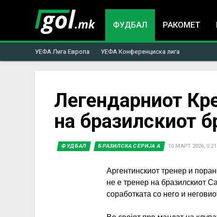
ФУДБАЛ
РАКОМЕТ
УЕФА Лига Европа
УЕФА Конференциска лига
You
Легендарниот Кре
на бразилскиот б
are
here
ФУДБАЛ
БРАЗИЛСКА СЕРИЈА А
10 МАРТ 2026, 0:21
Аргентинскиот тренер и пора
не е тренер на бразилскиот С
соработката со него и неговио