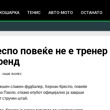
Jump to navigation
КОШАРКА
ТЕНИС
АВТО-МОТО
ОСТАНАТО
спо повеќе не е тренер
ренд
•
САШЕ ЉОЛЕС
нешен славен фудбалер, Хернан Креспо, повеќе
ао Паоло, откако клубот официјално ја заврши
т стручен штаб.