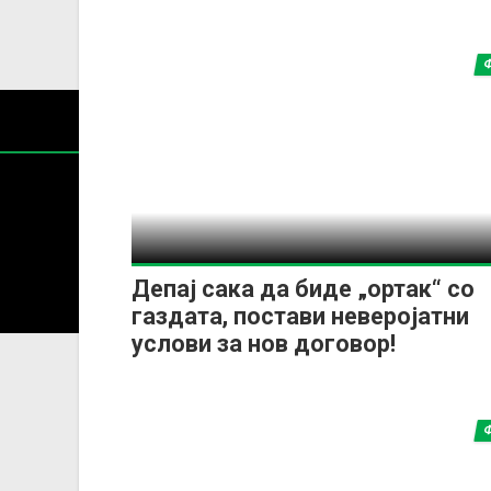
Содржин
Депај сака да биде „ортак“ со
За секоја форма на распространување, репродукција и
газдата, постави неверојатни
услови за нов договор!