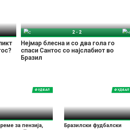
2
-
2
Сантос
Чапекоенсе
ликт
Нејмар блесна и со два гола го
тос?
спаси Сантос со најслабиот во
Бразил
ФУДБАЛ
ФУДБАЛ
време за пензија,
Бразилски фудбалски