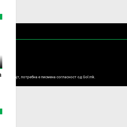
е права.
а
ј веб сајт, потребна е писмена согласност од Gol.mk.