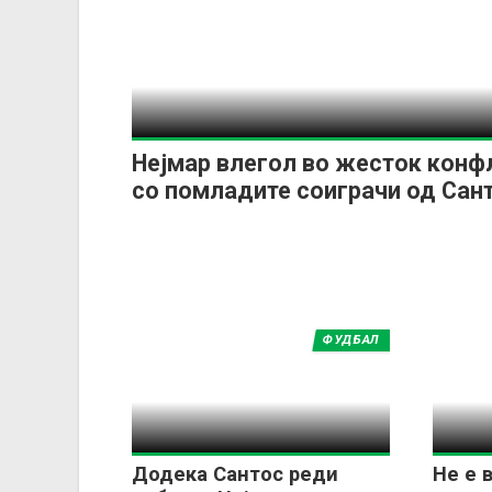
Нејмар влегол во жесток конф
со помладите соиграчи од Сан
ФУДБАЛ
Додека Сантос реди
Не е 