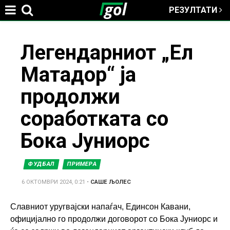
РЕЗУЛТАТИ
Jump to navigation
You
Легендарниот „Ел
Матадор“ ја
are
продолжи
here
соработката со
Бока Јуниорс
ФУДБАЛ
ПРИМЕРА
6 ОКТОМВРИ 2024, 0:21
•
САШЕ ЉОЛЕС
Славниот уругвајски напаѓач, Единсон Кавани,
официјално го продолжи договорот со Бока Јуниорс и