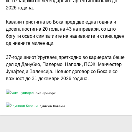
ќе се задржи во легендарниот аргентински клуб до
2026 година.
Кавани пристигна во Бока пред две една година и
досега постигна 20 гола на 43 натпревари, со што
бргу ги освои симпатиите на навивачите и стана еден
од нивните миленици.
37-годишниот Уругваец претходно во кариерата беше
дел од Данубио, Палермо, Наполи, ПСЖ, Манчестер
Јунајтед и Валенсија. Новиот договор со Бока е со
важност до 31 декември 2026 година.
Бока Јуниорс
Единсон Кавани