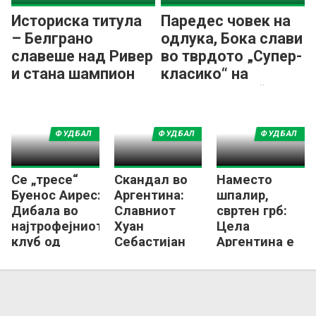
Историска титула
Паредес човек на
– Белграно
одлука, Бока слави
славеше над Ривер
во тврдото „Супер-
и стана шампион
класико“ на
по 121 година!
„Монументал“
ФУДБАЛ
ФУДБАЛ
ФУДБАЛ
Се „тресе“
Скандал во
Наместо
Буенос Аирес:
Аргентина:
шпалир,
Дибала во
Славниот
свртен грб:
најтрофејниот
Хуан
Цела
клуб од
Себастијан
Аргентина е
Аргентина!?
Верон доби
во шок,
шестмесечна
виновник е
суспензија!
Ди Марија!?