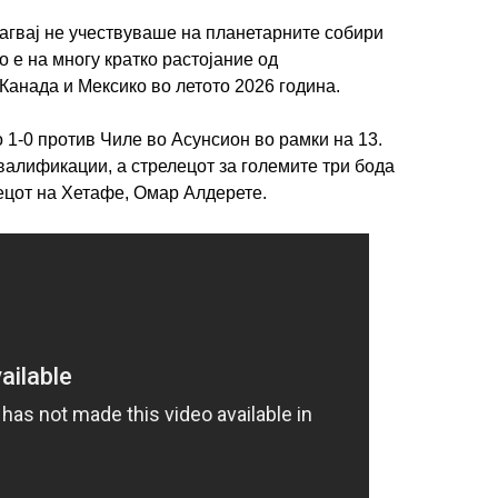
агвај не учествуваше на планетарните собири
о е на многу кратко растојание од
Канада и Мексико во летото 2026 година.
1-0 против Чиле во Асунсион во рамки на 13.
валификации, а стрелецот за големите три бода
ецот на Хетафе, Омар Алдерете.