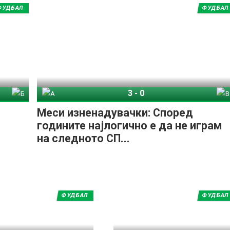
ФУДБАЛ
ФУДБАЛ
3
-
0
азил
Аргентина
Венецуела
Меси изненадувачки: Според
годините најлогично е да не играм
на следното СП...
ФУДБАЛ
ФУДБАЛ