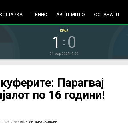
Jump to navigation
КОШАРКА
ТЕНИС
АВТО-МОТО
ОСТАНАТО
КРАЈ
1
0
:
21 мар 2025, 0:00
 куферите: Парагвај
јалот по 16 години!
 2025, 7:55
•
МАРТИН ТАНАСКОВСКИ