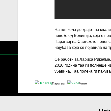
На пет кола до крајот на квал
повеќе од Боливија, која е пр
Парагвај на Светското првенств
најубава која се појавила на
Се работи за Лариса Рикелме,
2010 година таа ги полнеше н
убавина. Таа полека ги пакува
Содржин
Парагвај
Чиле
За секоја форма на распространување, репродукција и