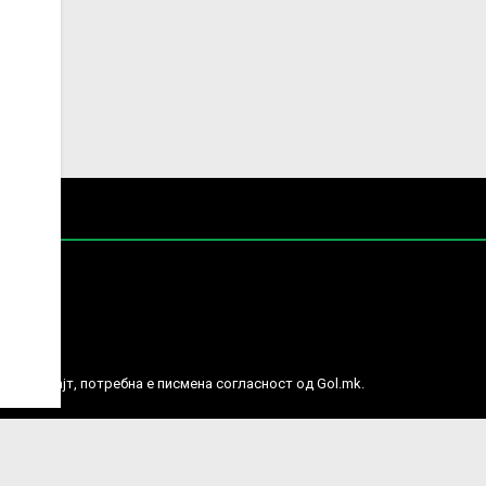
е права.
ј веб сајт, потребна е писмена согласност од Gol.mk.