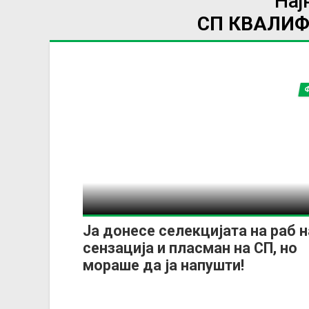
Нај
СП КВАЛИ
Ја донесе селекцијата на раб н
сензација и пласман на СП, но
мораше да ја напушти!