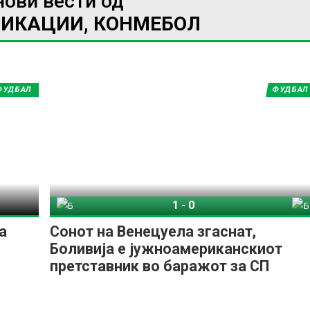
нови вести од
ФИКАЦИИ, КОНМЕБОЛ
ФУДБАЛ
ФУДБАЛ
1
-
0
Боливија
Бразил
а
Сонот на Венецуела згаснат,
Боливија е јужноамериканскиот
претставник во баражот за СП