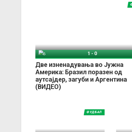
1
-
0
Боливија
Бр
Две изненадувања во Јужна
Америка: Бразил поразен од
аутсајдер, загуби и Аргентина
(ВИДЕО)
ФУДБАЛ