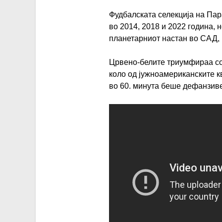
Фудбалската селекција на Пар
во 2014, 2018 и 2022 година, н
планетарниот настан во САД, 
Црвено-белите триумфираа со 
коло од јужноамериканските к
во 60. минута беше дефанзив