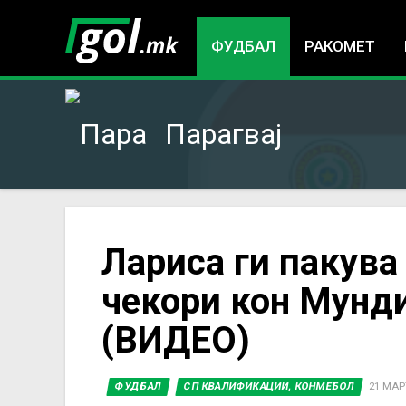
ФУДБАЛ
РАКОМЕТ
Парагвај
You
Лариса ги пакува
чекори кон Мунди
are
(ВИДЕО)
here
ФУДБАЛ
СП КВАЛИФИКАЦИИ, КОНМЕБОЛ
21 МАРТ