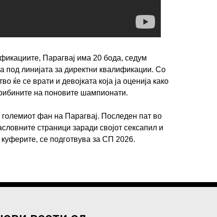
ификациите, Парагвај има 20 бода, седум
ва под линијата за директни квалификации. Со
о ќе се врати и девојката која ја оценија како
ИМПРЕСУМ
МАРКЕТИНГ
КОНТАКТ
RSS
 трибините на поновите шампионати.
 големиот фан на Парагвај. Последен пат во
© 2016-2026 Gol.mk
асловните страници заради својот сексапил и
Сите права задржани
 куферите, се подготвува за СП 2026.
ите на Gol.mk се заштитени со Законот за авторското право и сроднит
ли комерцијална употреба на текстови, фотографии или податоци од ово