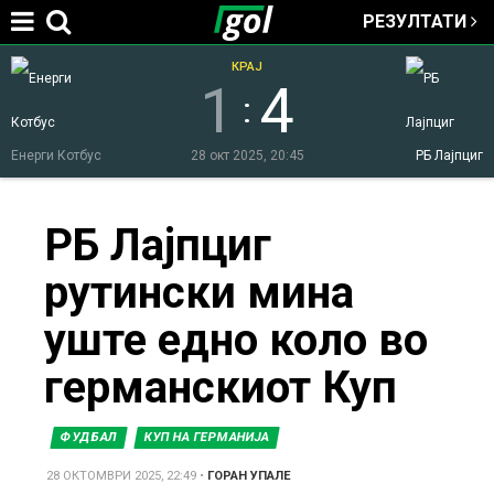
РЕЗУЛТАТИ
Jump to navigation
КРАЈ
1
4
:
Енерги Котбус
28 окт 2025, 20:45
РБ Лајпциг
You
РБ Лајпциг
рутински мина
are
уште едно коло во
here
германскиот Куп
ФУДБАЛ
КУП НА ГЕРМАНИЈА
28 ОКТОМВРИ 2025, 22:49
•
ГОРАН УПАЛЕ