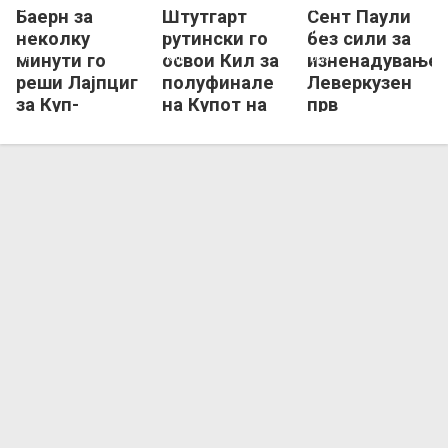
Баерн за
Штутгарт
Сент Паули
Баерн Минхен
РБ Лајпциг
Холштајн Кил
Штутгарт
Баер Леверкузен
Сент Паули
неколку
рутински го
без сили за
минути го
освои Кил за
изненадување,
реши Лајпциг
полуфинале
Леверкузен
за Куп-
на Купот на
прв
полуфинале!
Германија
полуфиналист
во Купот