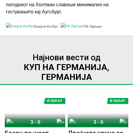
погодокот на Холтман славеше минимално на
гостувањето кај Аугсбург.
Енерги Котбус
РБ Лајпциг
Најнови вести од
КУП НА ГЕРМАНИЈА,
ГЕРМАНИЈА
ФУДБАЛ
ФУДБАЛ
3
-
0
3
-
0
Баерн Минхен
Штутгарт
Баерн Минхен
Штутгарт