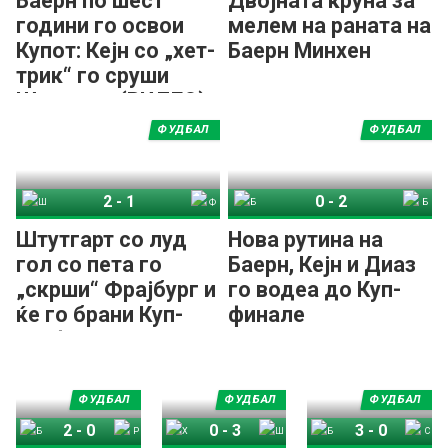
Баерн по шест
Двојната круна за
години го освои
мелем на раната на
Купот: Кејн со „хет-
Баерн Минхен
трик“ го сруши
Штутгарт (ВИДЕО)
ФУДБАЛ
ФУДБАЛ
2
-
1
0
-
2
Штутгарт
Фрајбург
Баер Леверкузен
Баерн Минхен
Штутгарт со луд
Нова рутина на
гол со пета го
Баерн, Кејн и Диаз
„скрши“ Фрајбург и
го водеа до Куп-
ќе го брани Куп-
финале
трофејот
ФУДБАЛ
ФУДБАЛ
ФУДБАЛ
2
-
0
0
-
3
3
-
0