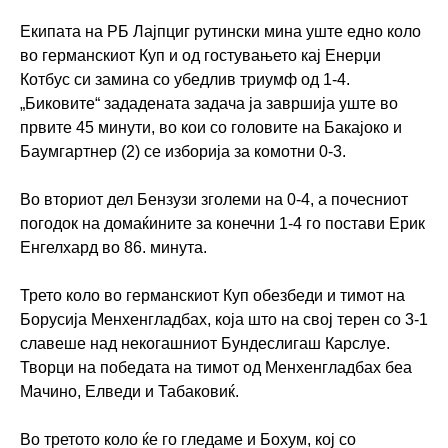
Екипата на РБ Лајпциг рутински мина уште едно коло
во германскиот Куп и од гостувањето кај Енерџи
Котбус си замина со убедлив триумф од 1-4.
„Биковите“ зададената задача ја завршија уште во
првите 45 минути, во кои со головите на Бакајоко и
Баумгартнер (2) се изборија за комотни 0-3.
Во вториот дел Бензузи зголеми на 0-4, а почесниот
погодок на домаќините за конечни 1-4 го постави Ерик
Енгелхард во 86. минута.
Трето коло во германскиот Куп обезбеди и тимот на
Борусија Менхенгладбах, која што на свој терен со 3-1
славеше над некогашниот Бундеслигаш Карслуе.
Творци на победата на тимот од Менхенгладбах беа
Мачино, Елведи и Табаковиќ.
Во третото коло ќе го гледаме и Бохум, кој со