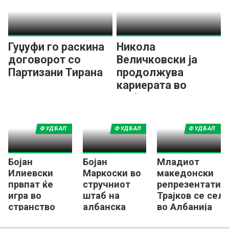
Гуџуфи го раскина
Никола
договорот со
Величковски ја
Партизани Тирана
продолжува
кариерата во
Албанија
ФУДБАЛ
ФУДБАЛ
ФУДБАЛ
Бојан
Бојан
Младиот
Илиевски
Маркоски во
македонски
првпат ќе
стручниот
репрезентатив
игра во
штаб на
Трајков се сел
странство
албанска
во Албанија
Тирана!