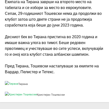
Екипата на Тирана заврши на второто место на
табелата и се избори за место во еврокуповите.
Сепак, 29-годишниот Тошевски нема да продолжи во
клубот затоа што двете страни не ја продолжија
соработката која беше до јуни 2023 година.
Десниот бек во Тирана пристигна во 2020 година и
имаше важна улога во тимот. Беше редовен
првотимец и учествуваше во сите успеси, вклучувајќи
го и оној кога клубот стана албански шампион.
Пред Тирана, Тошевски настапуваше за екипите на
Вардар, Пелистер и Тетекс.
Тирана
Кристијан Тошевски