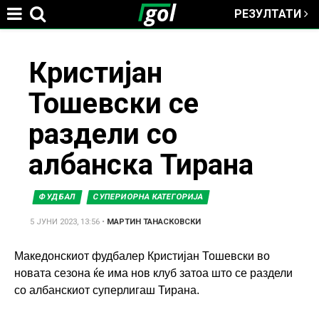
РЕЗУЛТАТИ
Jump to navigation
You
Кристијан
Тошевски се
are
раздели со
here
албанска Тирана
ФУДБАЛ
СУПЕРИОРНА КАТЕГОРИЈА
5 ЈУНИ 2023, 13:56
•
МАРТИН ТАНАСКОВСКИ
Македонскиот фудбалер Кристијан Тошевски во
новата сезона ќе има нов клуб затоа што се раздели
со албанскиот суперлигаш Тирана.