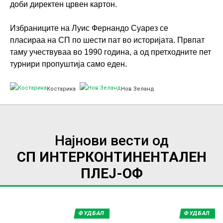
доби директен црвен картон.
Избраниците на Луис Фернандо Суарез се
пласираа на СП по шести пат во историјата. Првпат
таму учествуваа во 1990 година, а од претходните пет
турнири пропуштија само еден.
Костарика
Нов Зеланд
Најнови вести од
СП ИНТЕРКОНТИНЕНТАЛЕН
ПЛЕЈ-ОФ
ФУДБАЛ
ФУДБАЛ