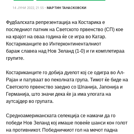
14 ЈУНИ 2022, 21:55
•
МАРТИН ТАНАСКОВСКИ
Фудбалската репрезентација на Костарика е
последниот патник на Светското првенство (СП) кое
на крајот на оваа година ќе се игра во Катар.
Костариканците во Интерконтиненталниот
бараж славеа над Нов Зеланд (1-0) и ги комплетираа
групите.
Костариканците го добија дуелот кој се одигра во Ал-
Рајан и патуваат во пеколната група. Тимот ќе биде на
Светското првенство заедно со Шпанија, Јапонија и
Германија, што значи дека ќе ја има улогата на
аутсајдер во групата.
Средноамериканската селекција се намачи да го
победи Нов Зеланд кој имаше повеќе шанси кон голот
на противникот. Победничкиот гол на мечот падна