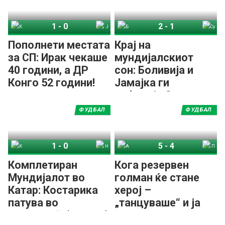
1
-
0
2
-
1
Конго ДР
Јамајка
Боливија
Суринам
Пополнети местата
Крај на
за СП: Ирак чекаше
мундијалскиот
40 години, а ДР
сон: Боливија и
Конго 52 години!
Јамајка ги
исфрлија Суринам
и Нова Каледонија
ФУДБАЛ
ФУДБАЛ
1
-
0
5
-
4
Костарика
Нов Зеланд
Австралија
Перу
Комплетиран
Кога резервен
Мундијалот во
голман ќе стане
Катар: Костарика
херој –
патува во
„танцуваше“ и ја
„пеколот“! (ВИДЕО)
одведе Австралија