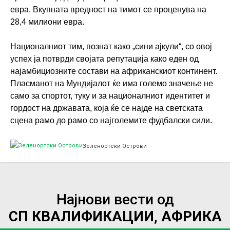
евра. Вкупната вредност на тимот се проценува на
28,4 милиони евра.
Националниот тим, познат како „сини ајкули“, со овој
успех ја потврди својата репутација како еден од
најамбициозните состави на африканскиот континент.
Пласманот на Мундијалот ќе има големо значење не
само за спортот, туку и за националниот идентитет и
гордост на државата, која ќе се најде на светската
сцена рамо до рамо со најголемите фудбалски сили.
Зеленортски Острови
Најнови вести од
СП КВАЛИФИКАЦИИ, АФРИКА