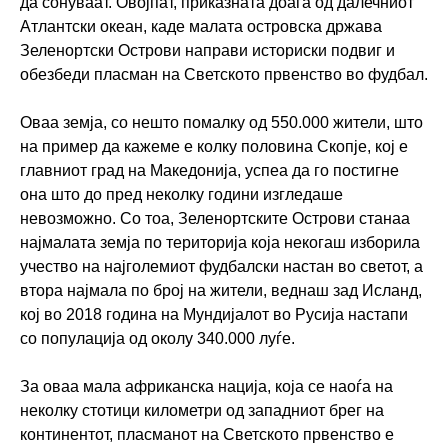
да сонуваат. Овојпат, приказната доаѓа од далечниот
Атлантски океан, каде малата островска држава
Зеленортски Острови направи историски подвиг и
обезбеди пласман на Светското првенство во фудбал.
Оваа земја, со нешто помалку од 550.000 жители, што
на пример да кажеме е колку половина Скопје, кој е
главниот град на Македонија, успеа да го постигне
она што до пред неколку години изгледаше
невозможно. Со тоа, Зеленортските Острови станаа
најмалата земја по територија која некогаш изборила
учество на најголемиот фудбалски настан во светот, а
втора најмала по број на жители, веднаш зад Исланд,
кој во 2018 година на Мундијалот во Русија настапи
со популација од околу 340.000 луѓе.
За оваа мала африканска нација, која се наоѓа на
неколку стотици километри од западниот брег на
континентот, пласманот на Светското првенство е