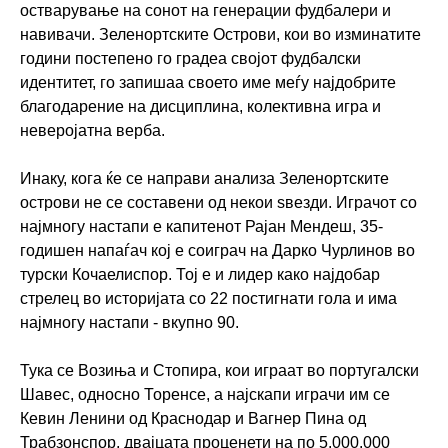
остварување на сонот на генерации фудбалери и
навивачи. Зеленортските Острови, кои во изминатите
години постепено го градеа својот фудбалски
идентитет, го запишаа своето име меѓу најдобрите
благодарение на дисциплина, колективна игра и
неверојатна верба.
Инаку, кога ќе се направи анализа Зеленортските
острови не се составени од некои ѕвезди. Играчот со
најмногу настапи е капитенот Рајан Мендеш, 35-
годишен напаѓач кој е соиграч на Дарко Чурлинов во
турски Кочаелиспор. Тој е и лидер како најдобар
стрелец во историјата со 22 постигнати гола и има
најмногу настапи - вкупно 90.
Тука се Возиња и Стопира, кои играат во португалски
Шавес, односно Торенсе, а најскапи играчи им се
Кевин Ленини од Краснодар и Вагнер Пина од
Трабзонспор, двајцата проценети на по 5.000.000