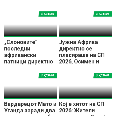
ФУДБАЛ
ФУДБАЛ
„Слоновите“
Јужна Африка
последни
директно се
африкански
пласираше на СП
патници директно
2026, Осимен и
на СП во 2026!
Нигерија во плеј-
офот!
ФУДБАЛ
ФУДБАЛ
Вардарецот Мато и
Кој е хитот на СП
Уганда заради два
2026: Жители