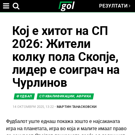
РЕЗУЛТАТИ
Jump to navigation
You
Кој е хитот на СП
2026: Жители
are
колку пола Скопје,
here
лидер е соиграч на
Чурлинов
ФУДБАЛ
СП КВАЛИФИКАЦИИ, АФРИКА
14 ОКТОМВРИ 2025, 13:22
•
МАРТИН ТАНАСКОВСКИ
Фудбалот уште еднаш покажа зошто е најсаканата
игра на планетата, игра во која и малите имаат право