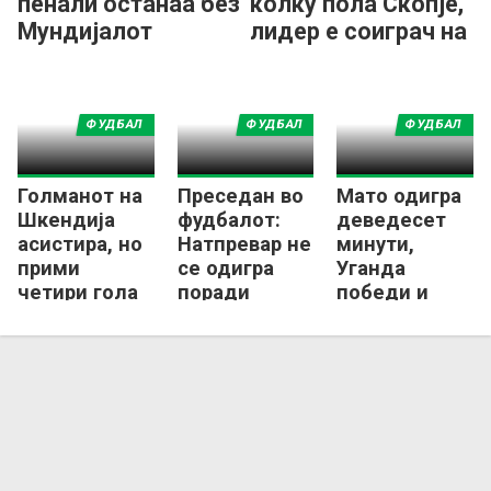
пенали останаа без
колку пола Скопје,
Мундијалот
лидер е соиграч на
Чурлинов
ФУДБАЛ
ФУДБАЛ
ФУДБАЛ
Голманот на
Преседан во
Мато одигра
Шкендија
фудбалот:
деведесет
асистира, но
Натпревар не
минути,
прими
се одигра
Уганда
четири гола
поради
победи и
од
конфликт
понатаму
Обамејанг!
меѓу
сонува СП!
играчите и
федерацијата