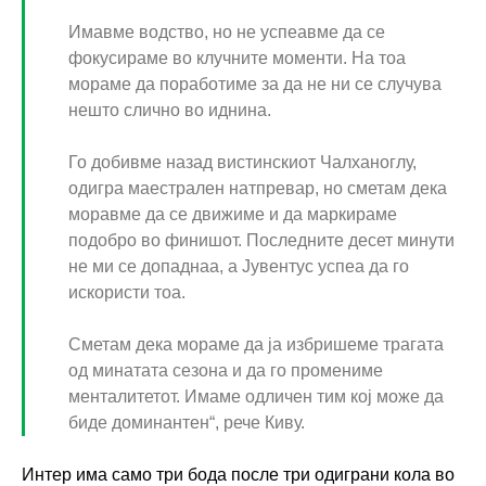
Имавме водство, но не успеавме да се
фокусираме во клучните моменти. На тоа
мораме да поработиме за да не ни се случува
нешто слично во иднина.
Го добивме назад вистинскиот Чалханоглу,
одигра маестрален натпревар, но сметам дека
моравме да се движиме и да маркираме
подобро во финишот. Последните десет минути
не ми се допаднаа, а Јувентус успеа да го
искористи тоа.
Сметам дека мораме да ја избришеме трагата
од минатата сезона и да го промениме
менталитетот. Имаме одличен тим кој може да
биде доминантен“, рече Киву.
Интер има само три бода после три одиграни кола во