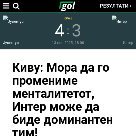
РЕЗУЛТАТИ
Jump to navigation
КРАЈ
4
3
:
Јувентус
13 сеп 2025, 18:00
Интер
You
Киву: Mора да го
промениме
are
менталитетот,
here
Интер може да
биде доминантен
тим!