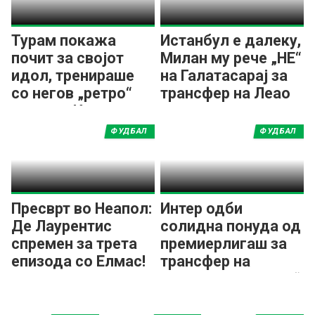
Турам покажа
Истанбул е далеку,
почит за својот
Милан му рече „НЕ“
идол, тренираше
на Галатасарај за
со негов „ретро“
трансфер на Леао
дрес од Интер
ФУДБАЛ
ФУДБАЛ
Пресврт во Неапол:
Интер одби
Де Лаурентис
солидна понуда од
спремен за трета
премиерлигаш за
епизода со Елмас!
трансфер на
„Станковиќ јуниор“