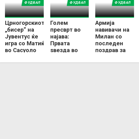
ФУДБАЛ
ФУДБАЛ
ФУДБАЛ
Црногорскиот
Голем
Армија
„бисер“ на
пресврт во
навивачи на
Јувентус ќе
најава:
Милан со
игра со Матиќ
Првата
последен
во Сасуоло
ѕвезда во
поздрав за
недостиг на
својот
понуди
капитен
останува во
Барези
Милан?