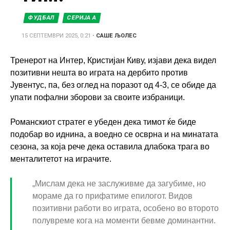
ФУДБАЛ
СЕРИЈА А
15 СЕПТЕМВРИ 2025, 0:21
•
САШЕ ЉОЛЕС
Тренерот на Интер, Кристијан Киву, изјави дека видел
позитивни нешта во играта на дербито против
Јувентус, па, без оглед на поразот од 4-3, се обиде да
упати пофални зборови за своите избраници.
Романскиот стратег е убеден дека тимот ќе биде
подобар во иднина, а воедно се осврна и на минатата
сезона, за која рече дека оставила длабока трага во
менталитетот на играчите.
„Мислам дека не заслуживме да загубиме, но
мораме да го прифатиме епилогот. Видов
позитивни работи во играта, особено во второто
полувреме кога на моменти бевме доминантни.