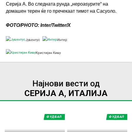
Серија А. Во следната рунда „нероаѕурите“ на
домашен терен ќе го пречекаат тимот на Сасуоло.
ФОТО/PHOTO: Inter/Twitter/X
Јувентус
Интер
Кристијан Киву
Најнови вести од
СЕРИЈА А, ИТАЛИЈА
ФУДБАЛ
ФУДБАЛ