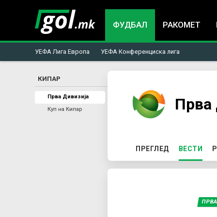
ФУДБАЛ
РАКОМЕТ
УЕФА Лига Европа
УЕФА Конференциска лига
КИПАР
You
Прва Дивизија
Прва 
Куп на Кипар
are
here
P
ПРЕГЛЕД
ВЕСТИ
(AC
Р
r
i
ПРВА
m