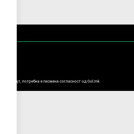
е права.
ј веб сајт, потребна е писмена согласност од Gol.mk.