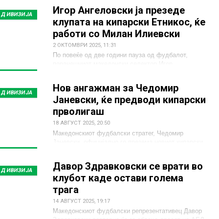
Игор Ангеловски ја презеде
 ДИВИЗИЈА
клупата на кипарски Етникос, ќе
работи со Милан Илиевски
2 ОКТОМВРИ 2025, 11:31
По повеќе од две години пауза од фудбалот,
поранешниот македонски селектор Игор
Ангеловски има нов клуб во кариерата.
Нов ангажман за Чедомир
 ДИВИЗИЈА
Јаневски, ќе предводи кипарски
прволигаш
18 АВГУСТ 2025, 20:50
Македонскиот фудбалски стратег, Чедомир
Јаневски, официјално го презема новиот кипарски
прволигаш Ипсонас.
Давор Здравковски се врати во
 ДИВИЗИЈА
клубот каде остави голема
трага
14 АВГУСТ 2025, 19:17
Македонскиот фудбалски репрезентативец Давор