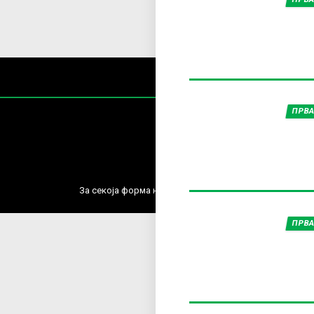
ПРВА
Содржин
За секоја форма на распространување, репродукција и
ПРВА