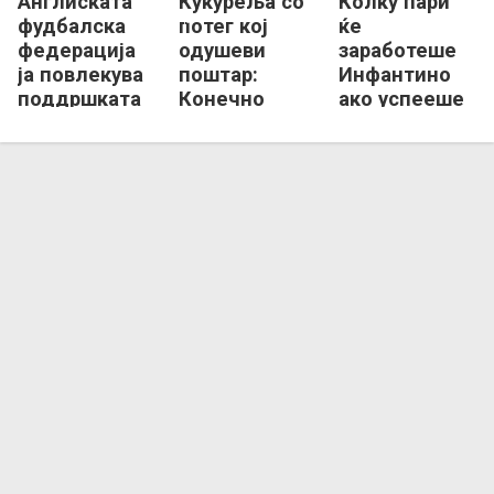
Англиската
Кукуреља со
Колку пари
фудбалска
потег кој
ќе
федерација
одушеви
заработеше
ја повлекува
поштар:
Инфантино
поддршката
Конечно
ако успееше
за
Англичанец
да го
Инфантино!
со медал од
„продаде
СП (ФОТО)
фудбалот“?