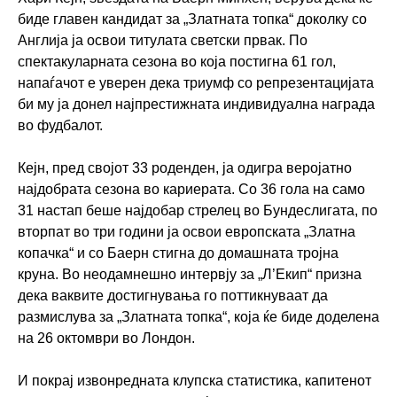
биде главен кандидат за „Златната топка“ доколку со
Англија ја освои титулата светски првак. По
спектакуларната сезона во која постигна 61 гол,
напаѓачот е уверен дека триумф со репрезентацијата
би му ја донел најпрестижната индивидуална награда
во фудбалот.
Кејн, пред својот 33 роденден, ја одигра веројатно
најдобрата сезона во кариерата. Со 36 гола на само
31 настап беше најдобар стрелец во Бундеслигата, по
вторпат во три години ја освои европската „Златна
копачка“ и со Баерн стигна до домашната тројна
круна. Во неодамнешно интервју за „Л’Eкип“ призна
дека ваквите достигнувања го поттикнуваат да
размислува за „Златната топка“, која ќе биде доделена
на 26 октомври во Лондон.
И покрај извонредната клупска статистика, капитенот