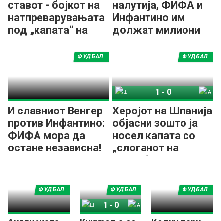
ставот - бојкот на
налутија, ФИФА и
натпреварувањата
Инфантино им
под „капата“ на
должат милиони
ФИФА!
долари!
ФУДБАЛ
ФУДБАЛ
1
-
0
Шпанија
Аргентина
И славниот Венгер
Херојот на Шпанија
против Инфантино:
објасни зошто ја
ФИФА мора да
носел капата со
остане независна!
„слоганот на
Трамп“
ФУДБАЛ
ФУДБАЛ
ФУДБАЛ
1
-
0
Шпанија
Аргентина