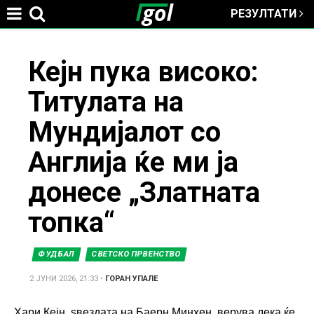
РЕЗУЛТАТИ
Jump to navigation
You
Кејн пука високо:
Титулата на
are
Мундијалот со
here
Англија ќе ми ја
донесе „Златната
топка“
ФУДБАЛ
СВЕТСКО ПРВЕНСТВО
2 ЈУНИ 2026, 21:33
•
ГОРАН УПАЛЕ
Хари Кејн, ѕвездата на Баерн Минхен, верува дека ќе