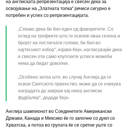
на англиската репрезентација е свесен дека за
освојување на „Златната топка“ речиси сигурно е
потребен и успех со репрезентацијата.
„Секако дека би бил еден од фаворитите. Со
оглед на трофеите што ги освоив оваа сезона и
бројот на постигнати голови, би бил во
најтесниот избор“, изјави Кејн, нагласувајќи дека
е свесен оти само клупските успеси можеби
нема да бидат доволни.
„Особено затоа што, во случај Англија да го
освои Светското првенство, може да се очекува
наградата да заврши кај некој англиски
фудбалер“, додаде Кејн.
Aнглија шампионот во Соединетите Американски
Држави, Канада и Мексико ќе го започне со дуел со
Хрватска, а потоа во групата ќе се сретне уште со