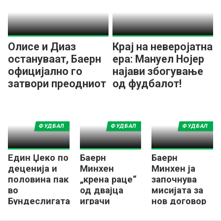
Олисе и Диаз
Крај на неверојатна
остануваат, Баерн
ера: Мануел Нојер
официјално го
најави збогување
затвори преодниот
од фудбалот!
рок!
ФУДБАЛ
ФУДБАЛ
ФУДБАЛ
Един Џеко по
Баерн
Баерн
деценија и
Минхен
Минхен ја
половина пак
„крена раце“
започнува
во
од двајца
мисијата за
Бундеслигата
играчи
нов договор
вредни 80
со Хари Кејн