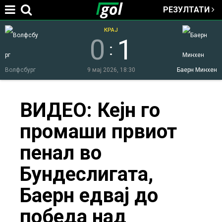
РЕЗУЛТАТИ
Jump to navigation
КРАЈ
0
1
:
Волфсбург
9 мај 2026, 18:30
Баерн Минхен
You
ВИДЕО: Кејн го
промаши првиот
are
пенал во
here
Бундеслигата,
Баерн едвај до
победа над