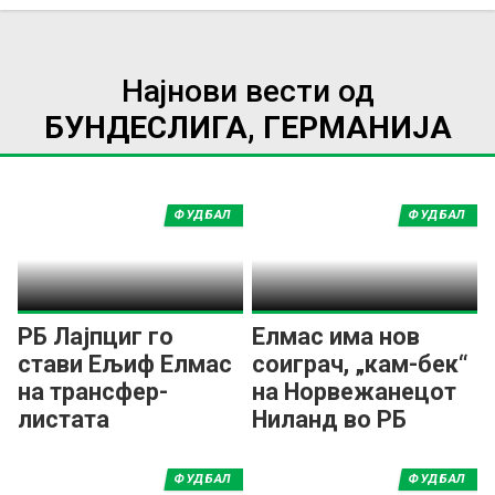
Најнови вести од
БУНДЕСЛИГА, ГЕРМАНИЈА
ФУДБАЛ
ФУДБАЛ
РБ Лајпциг го
Елмас има нов
стави Ељиф Елмас
соиграч, „кам-бек“
на трансфер-
на Норвежанецот
листата
Ниланд во РБ
Лајпциг
ФУДБАЛ
ФУДБАЛ