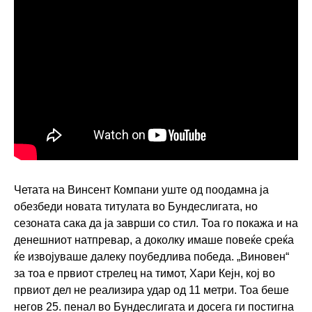
Четата на Винсент Компани уште од поодамна ја
обезбеди новата титулата во Бундеслигата, но
сезоната сака да ја заврши со стил. Тоа го покажа и на
денешниот натпревар, а доколку имаше повеќе среќа
ќе извојуваше далеку поубедлива победа. „Виновен“
за тоа е првиот стрелец на тимот, Хари Кејн, кој во
првиот дел не реализира удар од 11 метри. Тоа беше
негов 25. пенал во Бундеслигата и досега ги постигна