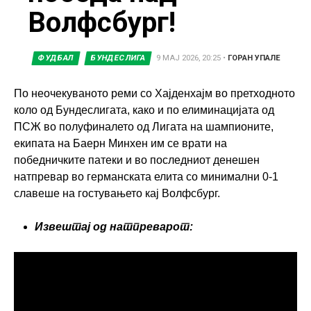
Волфсбург!
ФУДБАЛ
БУНДЕСЛИГА
9 МАЈ 2026, 20:25
•
ГОРАН УПАЛЕ
По неочекуваното реми со Хајденхајм во претходното
коло од Бундеслигата, како и по елиминацијата од
ПСЖ во полуфиналето од Лигата на шампионите,
екипата на Баерн Минхен им се врати на
победничките патеки и во последниот денешен
натпревар во германската елита со минимални 0-1
славеше на гостувањето кај Волфсбург.
Извештај од натпреварот: