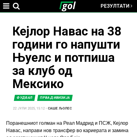
РЕЗУЛТАТИ
Jump to navigation
You
Кејлор Навас на 38
години го напушти
are
Њуелс и потпиша
here
за клуб од
Мексико
ФУДБАЛ
ПРВА ДИВИЗИЈА
22 ЈУЛИ 2025, 15:12
•
САШЕ ЉОЛЕС
Поранешниот голман на Реал Мадрид и ПСЖ, Кејлор
Навас, направи нов трансфер во кариерата и замина