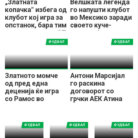
„Златната
Велшката легенда
копачка“ избега од
го напушти клубот
клубот кој игра за
во Мексико заради
опстанок, бара тим
своето куче-
да се спреми за СП
миленик!
2026
ФУДБАЛ
ФУДБАЛ
Златното момче
Антони Марсијал
од пред една
го раскина
деценија ќе игра
договорот со
со Рамос во
грчки АЕК Атина
Мексико!
ФУДБАЛ
ФУДБАЛ
ФУДБАЛ