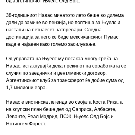
од аргетинскиот Њуелс Олд Бојс.
38-годишниот Навас минатото лето беше во дилема
дали да замине во пензија, но поптиша за Њуелс и
настапи на петнаесет натпревари. Следна
дестинација за него ќе биде мексиканскиот Пумас,
каде е најавен како големо засилување.
Од управата на Њуелс му посакаа многу среќа на
Навас, истакнувајќи дека прекинот на соработката се
случил по заеднички и џентлменски договор.
Аргентинскиот клуб за трансферот ќе добие сума од
1,7 милиони евра.
Навас е вистинска легенда во својата Коста Рика, а
на клупски план беше дел од Саприса, Албасете,
Леванте, Реал Мадрид, ПСЖ, Њуелс Олд Бојс и
Нотингем Форест.