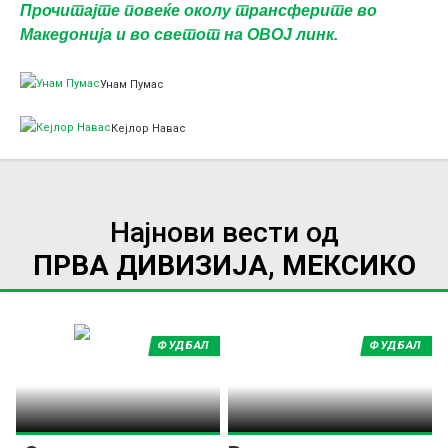
Прочитајте повеќе околу трансферите во
Македонија и во светот на ОВОЈ линк.
Унам Пумас
Кејлор Навас
Најнови вести од
ПРВА ДИВИЗИЈА, МЕКСИКО
ФУДБАЛ
ФУДБАЛ