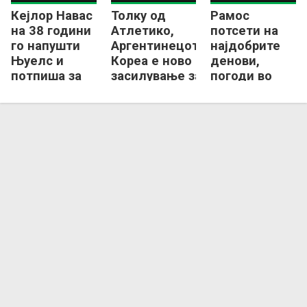
Кејлор Навас
Толку од
Рамос
на 38 години
Атлетико,
потсети на
го напушти
Аргентинецот
најдобрите
Њуелс и
Кореа е ново
денови,
потпиша за
засилување за
погоди во
клуб од
мексиканскиот
победата на
Мексико
Тигрес!
Монтереј